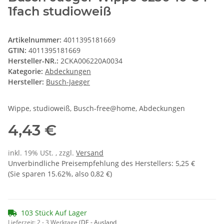
1fach studioweiß
Artikelnummer:
4011395181669
GTIN:
4011395181669
Hersteller-NR.:
2CKA006220A0034
Kategorie:
Abdeckungen
Hersteller:
Busch-Jaeger
Wippe, studioweiß, Busch-free@home, Abdeckungen
4,43 €
inkl. 19% USt. , zzgl.
Versand
Unverbindliche Preisempfehlung des Herstellers
:
5,25 €
(Sie sparen
15.62%
, also
0,82 €
)
103 Stück Auf Lager
Lieferzeit:
2 - 3 Werktage
(DE - Ausland