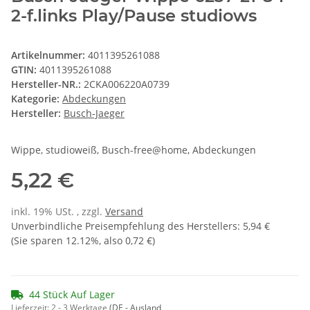
2-f.links Play/Pause studiows
Artikelnummer:
4011395261088
GTIN:
4011395261088
Hersteller-NR.:
2CKA006220A0739
Kategorie:
Abdeckungen
Hersteller:
Busch-Jaeger
Wippe, studioweiß, Busch-free@home, Abdeckungen
5,22 €
inkl. 19% USt. , zzgl.
Versand
Unverbindliche Preisempfehlung des Herstellers
:
5,94 €
(Sie sparen
12.12%
, also
0,72 €
)
44 Stück Auf Lager
Lieferzeit:
2 - 3 Werktage
(DE - Ausland