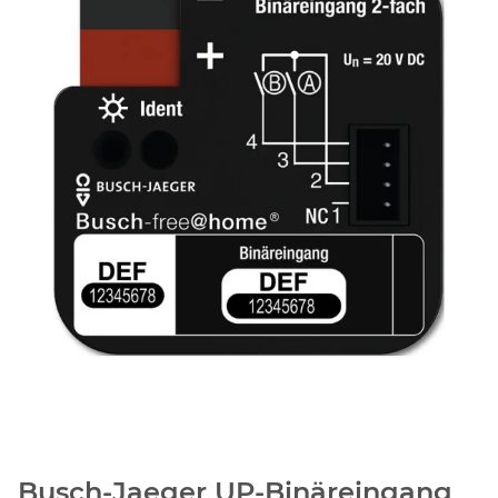
Busch-Jaeger UP-Binäreingang