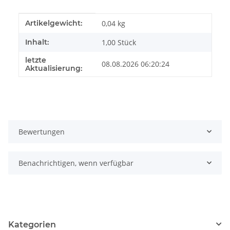
Produkteigenschaft
Wert
Artikelgewicht:
0,04
kg
Inhalt:
1,00 Stück
letzte
08.08.2026 06:20:24
Aktualisierung:
Bewertungen
Benachrichtigen, wenn verfügbar
Kategorien