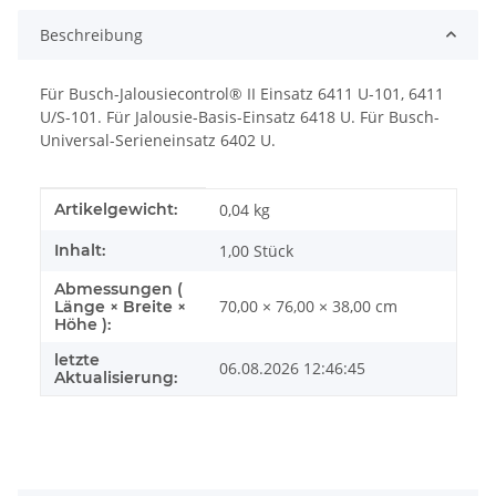
Beschreibung
Für Busch-Jalousiecontrol® II Einsatz 6411 U-101, 6411
U/S-101. Für Jalousie-Basis-Einsatz 6418 U. Für Busch-
Universal-Serieneinsatz 6402 U.
Produkteigenschaft
Wert
Artikelgewicht:
0,04
kg
Inhalt:
1,00 Stück
Abmessungen (
70,00 × 76,00 × 38,00 cm
Länge × Breite ×
Höhe ):
letzte
06.08.2026 12:46:45
Aktualisierung: