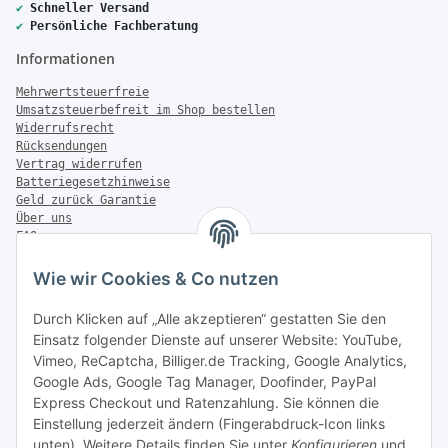
✔
Schneller Versand
✔
Persönliche Fachberatung
Informationen
Mehrwertsteuerfreie
Umsatzsteuerbefreit im Shop bestellen
Widerrufsrecht
Rücksendungen
Vertrag widerrufen
Batteriegesetzhinweise
Geld zurück Garantie
Über uns
FAQ
Zahlung & Versand
Wie wir Cookies & Co nutzen
Zahlungsmöglichkeiten
Durch Klicken auf „Alle akzeptieren“ gestatten Sie den
Einsatz folgender Dienste auf unserer Website: YouTube,
Vimeo, ReCaptcha, Billiger.de Tracking, Google Analytics,
Versandinformationen
Google Ads, Google Tag Manager, Doofinder, PayPal
Express Checkout und Ratenzahlung. Sie können die
Einstellung jederzeit ändern (Fingerabdruck-Icon links
unten). Weitere Details finden Sie unter
Konfigurieren
und