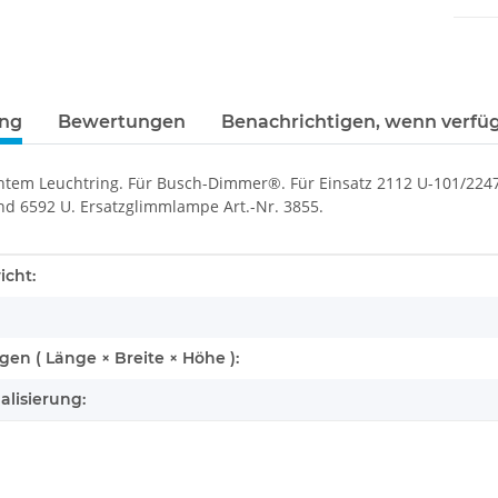
ung
Bewertungen
Benachrichtigen, wenn verfü
ntem Leuchtring. Für Busch-Dimmer®. Für Einsatz 2112 U-101/2247
nd 6592 U. Ersatzglimmlampe Art.-Nr. 3855.
enschaft
icht:
n ( Länge × Breite × Höhe ):
alisierung: