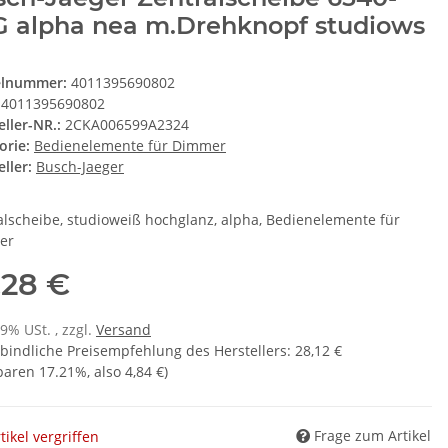
G alpha nea m.Drehknopf studiows
elnummer:
4011395690802
4011395690802
eller-NR.:
2CKA006599A2324
orie:
Bedienelemente für Dimmer
ller:
Busch-Jaeger
alscheibe, studioweiß hochglanz, alpha, Bedienelemente für
er
,28 €
19% USt. , zzgl.
Versand
bindliche Preisempfehlung des Herstellers
:
28,12 €
sparen
17.21%
, also
4,84 €
)
Frage zum Artikel
tikel vergriffen