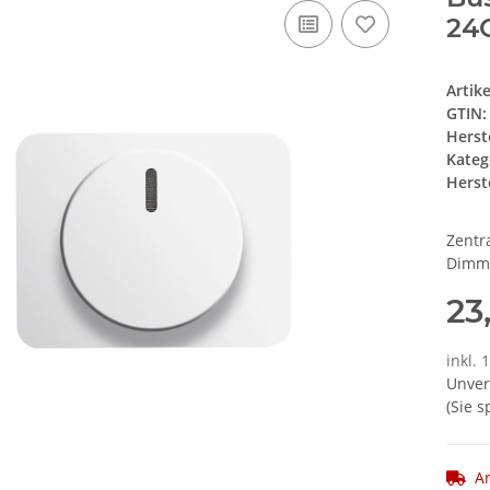
24
Artik
GTIN:
Herst
Kateg
Herste
Zentr
Dimm
23
inkl. 
Unver
(Sie 
Ar