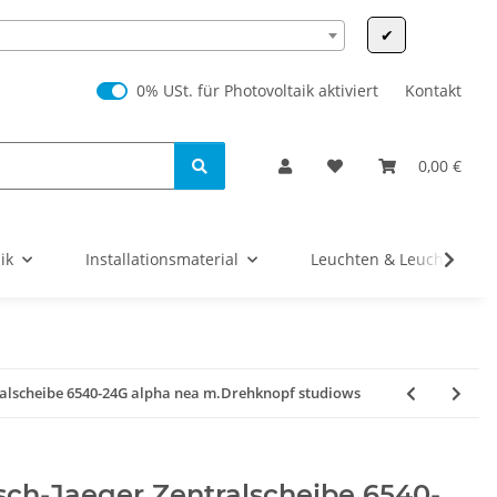
✔
0% USt. für Photovoltaik (§ 12 Abs. 3 UStG)
0% USt. für Photovoltaik aktiviert
Kontakt
0,00 €
ik
Installationsmaterial
Leuchten & Leuchtmittel
ralscheibe 6540-24G alpha nea m.Drehknopf studiows
ch-Jaeger Zentralscheibe 6540-