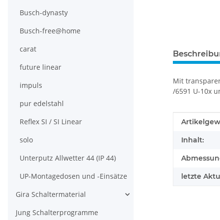
Busch-dynasty
Busch-free@home
carat
Beschreib
future linear
Mit transpare
impuls
/6591 U-10x u
pur edelstahl
Produkteig
Wert
Reflex SI / SI Linear
Artikelgew
solo
Inhalt:
Unterputz Allwetter 44 (IP 44)
Abmessunge
UP-Montagedosen und -Einsätze
letzte Aktu
Gira Schaltermaterial
Jung Schalterprogramme