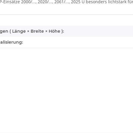
-Einsätze 2000/..., 2020/..., 2061/..., 2025 U besonders lichtstark
enschaft
n ( Länge × Breite × Höhe ):
alisierung: