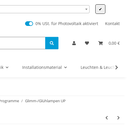
✔
0% USt. für Photovoltaik (§ 12 Abs. 3 UStG)
0% USt. für Photovoltaik aktiviert
Kontakt
0,00 €
ik
Installationsmaterial
Leuchten & Leuchtmittel
-Programme
Glimm-/Glühlampen UP