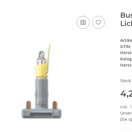
Bu
Lic
Artik
GTIN:
Herst
Kateg
Herste
Steck
4,
inkl. 
Unver
(Sie 