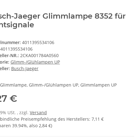
sch-Jaeger Glimmlampe 8352 für
htsignale
elnummer:
4011395534106
4011395534106
eller-NR.:
2CKA001784A0560
orie:
Glimm-/Glühlampen UP
ller:
Busch-Jaeger
-Glimmlampe, Glimm-/Glühlampen UP, Glimmlampen UP
27 €
19% USt. , zzgl.
Versand
bindliche Preisempfehlung des Herstellers
:
7,11 €
sparen
39.94%
, also
2,84 €
)