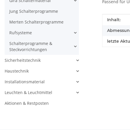
Gira Schaltermaterial
Passend für UP
Jung Schalterprogramme
Produkteig
Wert
Inhalt:
Merten Schalterprogramme
Abmessunge
Rufsysteme
letzte Aktu
Schalterprogramme &
Steckvorrichtungen
Sicherheitstechnik
Haustechnik
Installationsmaterial
Leuchten & Leuchtmittel
Aktionen & Restposten