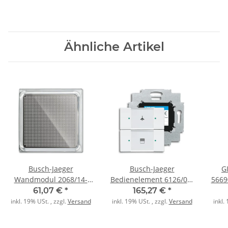
Ähnliche Artikel
Busch-Jaeger
Busch-Jaeger
G
Wandmodul 2068/14-
Bedienelement 6126/01-
5669
914 5LR alpinweiß
84 2fach studioweiß
61,07 €
*
165,27 €
*
inkl. 19% USt. , zzgl.
Versand
inkl. 19% USt. , zzgl.
Versand
inkl.