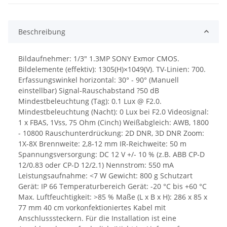
Beschreibung
Bildaufnehmer: 1/3" 1.3MP SONY Exmor CMOS.
Bildelemente (effektiv): 1305(H)×1049(V). TV-Linien: 700.
Erfassungswinkel horizontal: 30° - 90° (Manuell
einstellbar) Signal-Rauschabstand ?50 dB
Mindestbeleuchtung (Tag): 0.1 Lux @ F2.0.
Mindestbeleuchtung (Nacht): 0 Lux bei F2.0 Videosignal:
1 x FBAS, 1Vss, 75 Ohm (Cinch) Weißabgleich: AWB, 1800
- 10800 Rauschunterdrückung: 2D DNR, 3D DNR Zoom:
1X-8X Brennweite: 2,8-12 mm IR-Reichweite: 50 m
Spannungsversorgung: DC 12 V +/- 10 % (z.B. ABB CP-D
12/0.83 oder CP-D 12/2.1) Nennstrom: 550 mA
Leistungsaufnahme: <7 W Gewicht: 800 g Schutzart
Gerät: IP 66 Temperaturbereich Gerät: -20 °C bis +60 °C
Max. Luftfeuchtigkeit: >85 % Maße (L x B x H): 286 x 85 x
77 mm 40 cm vorkonfektioniertes Kabel mit
Anschlusssteckern. Für die Installation ist eine