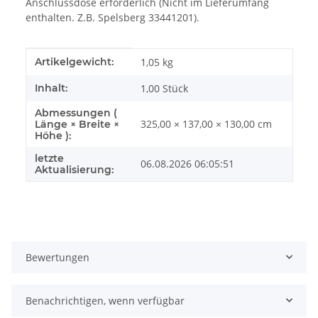
Anschlussdose erforderlich (Nicht im Lieferumfang
enthalten. Z.B. Spelsberg 33441201).
Produkteigenschaft
Wert
Artikelgewicht:
1,05
kg
Inhalt:
1,00 Stück
Abmessungen (
325,00 × 137,00 × 130,00 cm
Länge × Breite ×
Höhe ):
letzte
06.08.2026 06:05:51
Aktualisierung:
Bewertungen
Benachrichtigen, wenn verfügbar