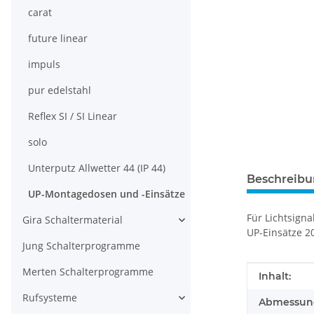
carat
future linear
impuls
pur edelstahl
Reflex SI / SI Linear
solo
Unterputz Allwetter 44 (IP 44)
Beschreib
UP-Montagedosen und -Einsätze
Für Lichtsign
Gira Schaltermaterial
UP-Einsätze 200
Jung Schalterprogramme
Merten Schalterprogramme
Produkteig
Wert
Inhalt:
Rufsysteme
Abmessunge