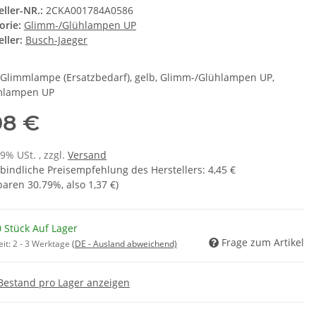
eller-NR.:
2CKA001784A0586
orie:
Glimm-/Glühlampen UP
ller:
Busch-Jaeger
-Glimmlampe (Ersatzbedarf), gelb, Glimm-/Glühlampen UP,
mlampen UP
08 €
19% USt. , zzgl.
Versand
bindliche Preisempfehlung des Herstellers
:
4,45 €
sparen
30.79%
, also
1,37 €
)
 Stück Auf Lager
Frage zum Artikel
eit:
2 - 3 Werktage
(DE - Ausland abweichend)
Bestand pro Lager anzeigen