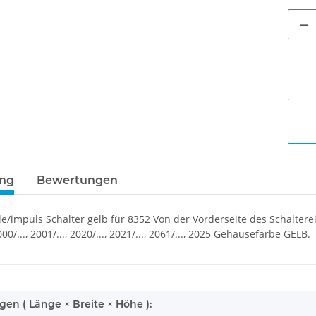
ung
Bewertungen
ale/impuls Schalter gelb für 8352 Von der Vorderseite des Schalte
0/..., 2001/..., 2020/..., 2021/..., 2061/..., 2025 Gehäusefarbe GELB.
enschaft
n ( Länge × Breite × Höhe ):