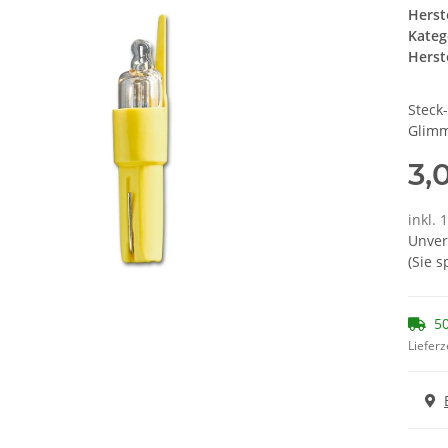
Herst
Kateg
Herste
Steck
Glim
3,
inkl. 
Unver
(Sie 
50
Lieferz