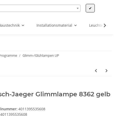
✔
Haustechnik
Installationsmaterial
Leuchten & Leu
-Programme
Glimm-/Glühlampen UP
sch-Jaeger Glimmlampe 8362 gelb
elnummer:
4011395535608
4011395535608