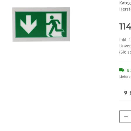
Kateg
Herste
11
inkl. 
Unver
(Sie 
8 
Lieferz