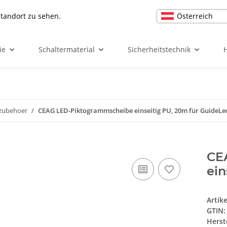
Österreich
Standort zu sehen.
ie
Schaltermaterial
Sicherheitstechnik
zubehoer
CEAG LED-Piktogrammscheibe einseitig PU, 20m für GuideLe
CE
ein
Artik
GTIN:
Herst