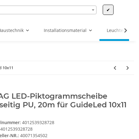
✔
Haustechnik
Installationsmaterial
Leuchten & Leu
d 10x11
AG LED-Piktogrammscheibe
seitig PU, 20m für GuideLed 10x11
elnummer:
4012539328728
4012539328728
eller-NR.:
40071354502