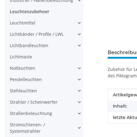
Industrie- / Hallenbeleuchtung
Leuchtenzubehoer
Leuchtmittel
Lichtbänder / Profile / LWL
Lichtbandleuchten
Beschreib
Lichtmaste
Notleuchten
Zubehör für L
des Piktogram
Pendelleuchten
Stehleuchten
Produkteig
Wert
Artikelgew
Strahler / Scheinwerfer
Inhalt:
Straßenbeleuchtung
letzte Aktu
Stromschienen- /
Systemstrahler