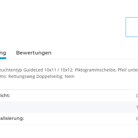
ung
Bewertungen
euchtentyp GuideLed 10x11 / 10x12: Piktogrammscheibe, Pfeil unte
ms: Rettungsweg Doppelseitig: Nein
enschaft
icht:
alisierung: