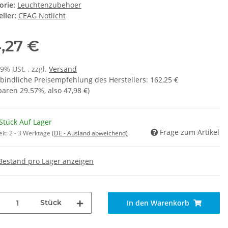
orie:
Leuchtenzubehoer
ller:
CEAG Notlicht
4,27 €
19% USt. , zzgl.
Versand
bindliche Preisempfehlung des Herstellers
:
162,25 €
sparen
29.57%
, also
47,98 €
)
Stück Auf Lager
Frage zum Artikel
eit:
2 - 3 Werktage
(DE - Ausland abweichend)
Bestand pro Lager anzeigen
Stück
In den Warenkorb