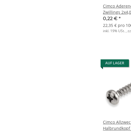
Cimco Aderend
Zwillings 2x
0,22 €
*
22,35 € pro 10
inkl. 19% USt. , z
AUF LAGER
Cimco Allzwe
Halbrundkopf 