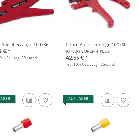
 Abisolierzange 100736
Cimco Abisolierzange 100780
JOKARI SUPER 4 PLUS
25 €
*
42,65 €
*
9% USt. , zzgl.
Versand
inkl. 19% USt. , zzgl.
Versand
LAGER
AUF LAGER