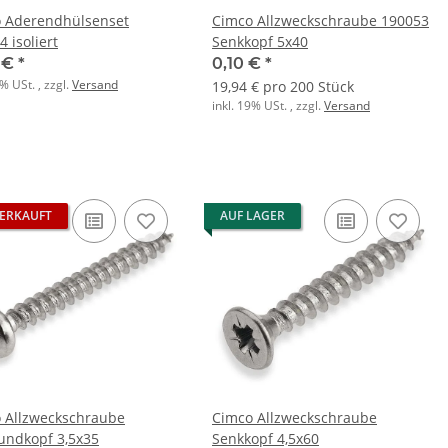
 Aderendhülsenset
Cimco Allzweckschraube 190053
 isoliert
Senkkopf 5x40
2 €
*
0,10 €
*
9% USt. , zzgl.
Versand
19,94 € pro 200 Stück
inkl. 19% USt. , zzgl.
Versand
ERKAUFT
AUF LAGER
 Allzweckschraube
Cimco Allzweckschraube
undkopf 3,5x35
Senkkopf 4,5x60