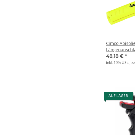
Cimco Abisolie
Längenanschl
48,18 €
*
inkl. 19% USt. , z
AUF LAGER