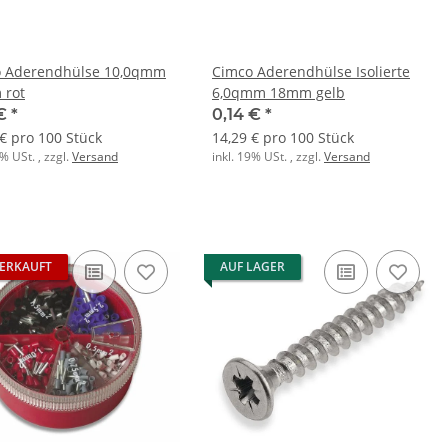
 Aderendhülse 10,0qmm
Cimco Aderendhülse Isolierte
 rot
6,0qmm 18mm gelb
 €
*
0,14 €
*
 € pro 100 Stück
14,29 € pro 100 Stück
9% USt. , zzgl.
Versand
inkl. 19% USt. , zzgl.
Versand
ERKAUFT
AUF LAGER