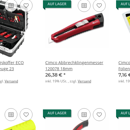
AUF LAGER
AUF 
Cimco Abbrechklingenmesser
Cimco
euge 23
120078 18mm
Folie
26,38 €
*
7,16
zgl.
Versand
inkl. 19% USt. , zzgl.
Versand
inkl. 1
AUF LAGER
AUF 