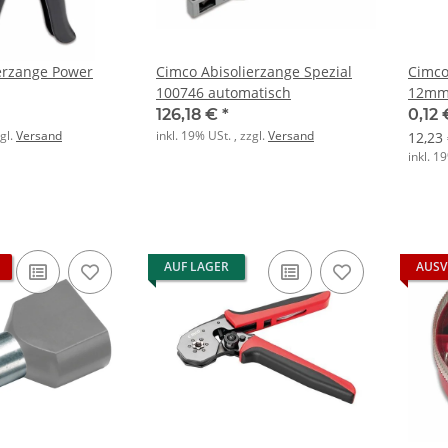
erzange Power
Cimco Abisolierzange Spezial
Cimco
100746 automatisch
12mm
126,18 €
*
0,12
zgl.
Versand
inkl. 19% USt. , zzgl.
Versand
12,23
inkl. 1
AUF LAGER
AUSV