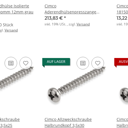
hülse Isolierte
Cimco
Cimco
4,0qmm 12mm grau
Aderendhülsenpresszange
181504
FLEXI-CRIMP 6 10qmm
213,83 €
*
13,2
inkl. 19% USt. , zzgl.
Versand
inkl. 1
0 Stück
zgl.
Versand
AUF LAGER
AUSV
ckschraube
Cimco Allzweckschraube
Cimco
3,5x25
Halbrundkopf 3,5x30
Halbr