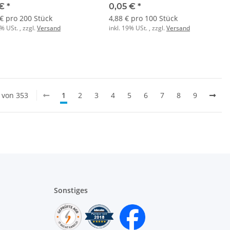
 €
*
0,05 €
*
 € pro 200 Stück
4,88 € pro 100 Stück
9% USt. , zzgl.
Versand
inkl. 19% USt. , zzgl.
Versand
0 von 353
1
2
3
4
5
6
7
8
9
Sonstiges