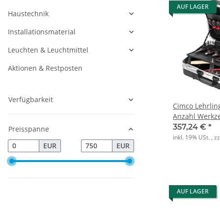
AUF LAGER
Haustechnik
Installationsmaterial
Leuchten & Leuchtmittel
Aktionen & Restposten
Verfügbarkeit
Cimco Lehrlingskoffer ECO
Anzahl Werkz
357,24 €
*
Preisspanne
inkl. 19% USt. , z
EUR
EUR
AUF LAGER