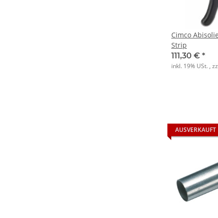
Cimco Abisoli
Strip
111,30 €
*
inkl. 19% USt. , z
AUSVERKAUFT