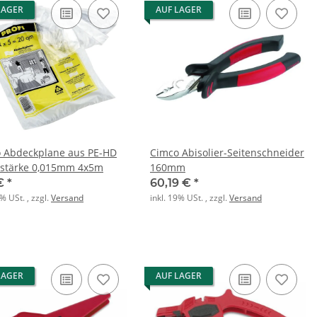
LAGER
AUF LAGER
 Abdeckplane aus PE-HD
Cimco Abisolier-Seitenschneider
nstärke 0,015mm 4x5m
160mm
 €
*
60,19 €
*
9% USt. , zzgl.
Versand
inkl. 19% USt. , zzgl.
Versand
LAGER
AUF LAGER