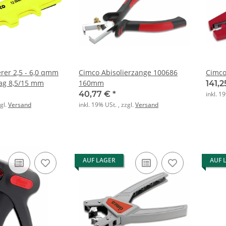
rer 2,5 - 6,0 qmm
Cimco Abisolierzange 100686
Cimco
ag 8,5/15 mm
160mm
141,
40,77 €
*
inkl. 1
zgl.
Versand
inkl. 19% USt. , zzgl.
Versand
AUF LAGER
AUF 