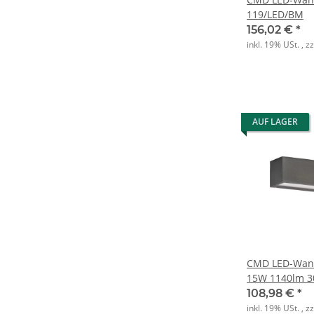
119/LED/BM
156,02 €
*
inkl. 19% USt. , z
AUF LAGER
CMD LED-Wand
15W 1140lm 3
anthrazit
108,98 €
*
inkl. 19% USt. , z