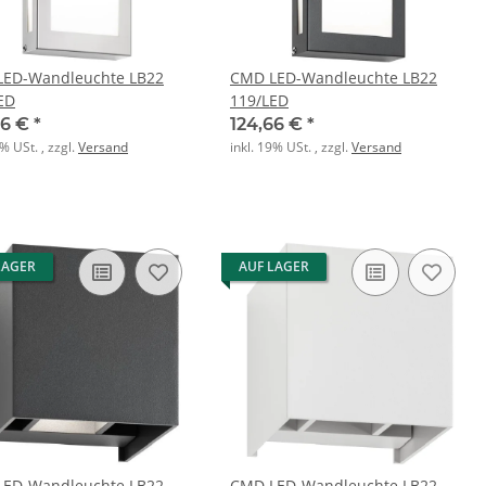
ED-Wandleuchte LB22
CMD LED-Wandleuchte LB22
ED
119/LED
66 €
*
124,66 €
*
9% USt. , zzgl.
Versand
inkl. 19% USt. , zzgl.
Versand
LAGER
AUF LAGER
ED-Wandleuchte LB22
CMD LED-Wandleuchte LB22