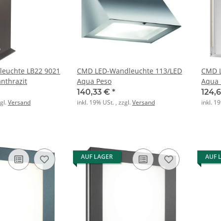
leuchte LB22 9021
CMD LED-Wandleuchte 113/LED
CMD L
nthrazit
Aqua Peso
Aqua 
140,33 €
*
124,
zgl.
Versand
inkl. 19% USt. , zzgl.
Versand
inkl. 1
AUF LAGER
AUF 