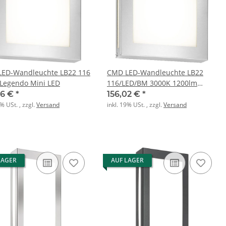
ED-Wandleuchte LB22 116
CMD LED-Wandleuchte LB22
Legendo Mini LED
116/LED/BM 3000K 1200lm
edelstahl
66 €
*
156,02 €
*
9% USt. , zzgl.
Versand
inkl. 19% USt. , zzgl.
Versand
LAGER
AUF LAGER