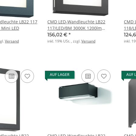
leuchte LB22 117
CMD LED-Wandleuchte LB22
CMD L
 Mini LED
117/LED/BM 3000K 1200lm
118/L
anthrazit
156,02 €
*
124,
zgl.
Versand
inkl. 19% USt. , zzgl.
Versand
inkl. 1
AUF LAGER
AUF 
leuchte LB22
CMD LED-Wandleuchte LB22
CMD L