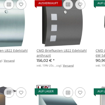
AUSVERKAUFT
AUF 
en LB22 Edelstahl
CMD Briefkasten LB22 Edelstahl
CMD L
anthrazit
6W 54
m. Lu
156,02 €
*
90,9
zgl.
Versand
inkl. 19% USt. , zzgl.
Versand
inkl. 1
AUF LAGER
AUF 