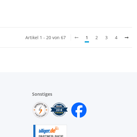
Artikel 1 - 20 von 67
1
2
3
4
Sonstiges