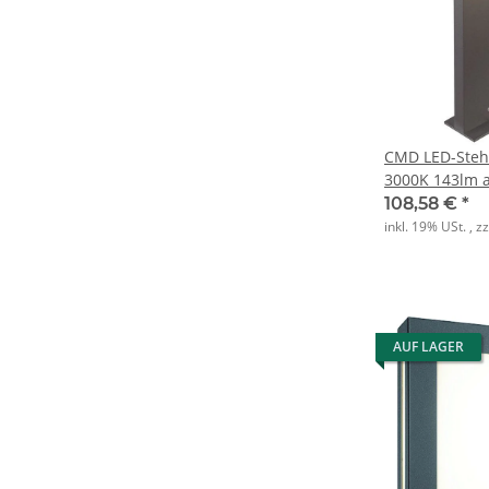
CMD LED-Steh
3000K 143lm a
108,58 €
*
inkl. 19% USt. , z
AUF LAGER