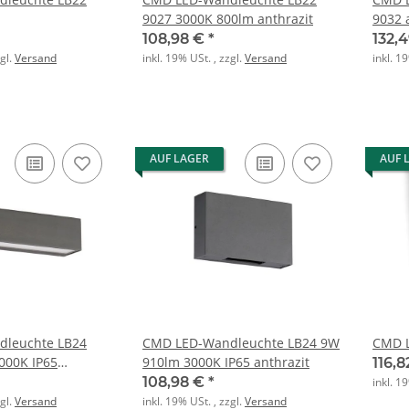
9027 3000K 800lm anthrazit
9032 
108,98 €
*
132,
zgl.
Versand
inkl. 19% USt. , zzgl.
Versand
inkl. 1
AUF LAGER
AUF 
leuchte LB24
CMD LED-Wandleuchte LB24 9W
CMD L
000K IP65
910lm 3000K IP65 anthrazit
116,
108,98 €
*
inkl. 1
zgl.
Versand
inkl. 19% USt. , zzgl.
Versand