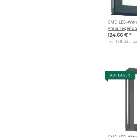
CMD LED-Wand
Aqua Legendo
124,66 €
*
inkl. 19% USt. , z
AUF LAGER
CMD LED-Wand