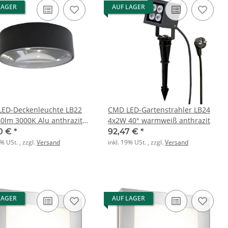
LAGER
AUF LAGER
ED-Deckenleuchte LB22
CMD LED-Gartenstrahler LB24
0lm 3000K Alu anthrazit
4x2W 40° warmweiß anthrazit
pengl
0 €
*
92,47 €
*
9% USt. , zzgl.
Versand
inkl. 19% USt. , zzgl.
Versand
LAGER
AUF LAGER