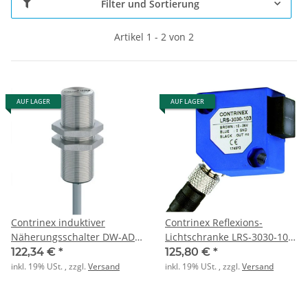
Filter und Sortierung
Artikel 1 - 2 von 2
AUF LAGER
AUF LAGER
Contrinex induktiver
Contrinex Reflexions-
Näherungsschalter DW-AD-
Lichtschranke LRS-3030-103-
703-M18
318
122,34 €
*
125,80 €
*
inkl. 19% USt. , zzgl.
Versand
inkl. 19% USt. , zzgl.
Versand