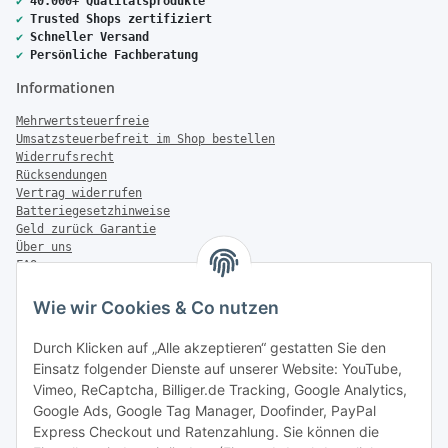
✔
40.000+ Qualitätsprodukte
✔
Trusted Shops zertifiziert
✔
Schneller Versand
✔
Persönliche Fachberatung
Informationen
Mehrwertsteuerfreie
Umsatzsteuerbefreit im Shop bestellen
Widerrufsrecht
Rücksendungen
Vertrag widerrufen
Batteriegesetzhinweise
Geld zurück Garantie
Über uns
FAQ
Zahlung & Versand
Wie wir Cookies & Co nutzen
Zahlungsmöglichkeiten
Durch Klicken auf „Alle akzeptieren“ gestatten Sie den
Einsatz folgender Dienste auf unserer Website: YouTube,
Vimeo, ReCaptcha, Billiger.de Tracking, Google Analytics,
Versandinformationen
Google Ads, Google Tag Manager, Doofinder, PayPal
Express Checkout und Ratenzahlung. Sie können die