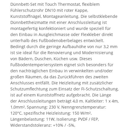
Dünnbett-Set mit Touch Thermostat, flexiblem
Fühlerschutzrohr DN10 mit roter Kappe,
Kunststoffnägel, Montageanleitung. Die selbstklebende
Dünnbettheizmatte mit einer Anschlussleitung ist
montagefertig konfektioniert und wurde speziell für
den Einbau in Ausgleichmasse oder Flexkleber direkt
unterhalb des Fußbodenoberbelages entwickelt.
Bedingt durch die geringe Aufbauhöhe von nur 3,2 mm
ist sie ideal für die Renovierung und Modernisierung
von Bädern, Duschen, Küchen usw. Dieses
Fußbodentemperiersystem eignet sich besonders für
den nachträglichen Einbau in verwinkelten und/oder
großen Räumen, da das Zurückführen des zweiten
Anschlusses entfällt. Die Heizleitung mit zusätzlicher
Schutzumflechtung zum Einsatz der FI-Schutzschaltung,
ist auf einem Kunststoffnetz aufgebracht. Die Länge
der Anschlussleitungen beträgt 4,0 m. Kaltleiter: 1 x 4m,
1,0mm², Spannung: 230 V, Nenngrenztemperatur:
120°C, spezifische Heizleistung: 150 W/m²,
Längenbelastung: 11W, Isolierung: PVDF / FEP,
Widerstandstoleranz: +10% / -5%,