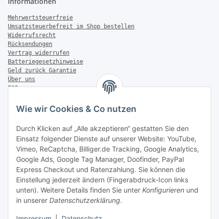
Informationen
Mehrwertsteuerfreie
Umsatzsteuerbefreit im Shop bestellen
Widerrufsrecht
Rücksendungen
Vertrag widerrufen
Batteriegesetzhinweise
Geld zurück Garantie
Über uns
FAQ
Zahlung & Versand
Wie wir Cookies & Co nutzen
Zahlungsmöglichkeiten
Durch Klicken auf „Alle akzeptieren“ gestatten Sie den
Einsatz folgender Dienste auf unserer Website: YouTube,
Vimeo, ReCaptcha, Billiger.de Tracking, Google Analytics,
Versandinformationen
Google Ads, Google Tag Manager, Doofinder, PayPal
Express Checkout und Ratenzahlung. Sie können die
Einstellung jederzeit ändern (Fingerabdruck-Icon links
unten). Weitere Details finden Sie unter
Konfigurieren
und
in unserer
Datenschutzerklärung
.
Sonstiges
Impressum
|
Datenschutz