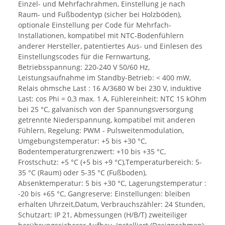
Einzel- und Mehrfachrahmen, Einstellung je nach
Raum- und Fußbodentyp (sicher bei Holzböden),
optionale Einstellung per Code für Mehrfach-
Installationen, kompatibel mit NTC-Bodenfühlern
anderer Hersteller, patentiertes Aus- und Einlesen des
Einstellungscodes für die Fernwartung,
Betriebsspannung: 220-240 V 50/60 Hz,
Leistungsaufnahme im Standby-Betrieb: < 400 mW,
Relais ohmsche Last : 16 A/3680 W bei 230 V, induktive
Last: cos Phi = 0,3 max. 1 A, Fühlereinheit: NTC 15 kOhm
bei 25 °C, galvanisch von der Spannungsversorgung
getrennte Niederspannung, kompatibel mit anderen
Fühlern, Regelung: PWM - Pulsweitenmodulation,
Umgebungstemperatur: +5 bis +30 °C,
Bodentemperaturgrenzwert: +10 bis +35 °C,
Frostschutz: +5 °C (+5 bis +9 °C),Temperaturbereich: 5-
35 °C (Raum) oder 5-35 °C (Fußboden),
Absenktemperatur: 5 bis +30 °C, Lagerungstemperatur :
-20 bis +65 °C, Gangreserve: Einstellungen: bleiben
erhalten Uhrzeit,Datum, Verbrauchszähler: 24 Stunden,
Schutzart: IP 21, Abmessungen (H/B/T) zweiteiliger