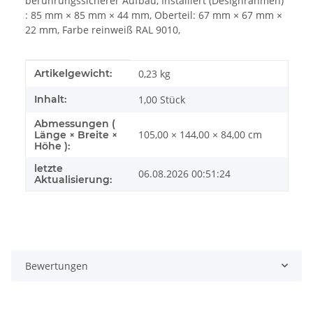
berührungssicherer Aufbau, Installiert (Designrahmen)
: 85 mm × 85 mm × 44 mm, Oberteil: 67 mm × 67 mm ×
22 mm, Farbe reinweiß RAL 9010,
Produkteigenschaft
Wert
Artikelgewicht:
0,23
kg
Inhalt:
1,00 Stück
Abmessungen (
105,00 × 144,00 × 84,00 cm
Länge × Breite ×
Höhe ):
letzte
06.08.2026 00:51:24
Aktualisierung:
Bewertungen