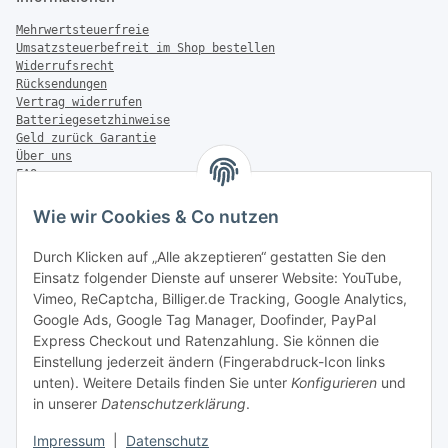
Mehrwertsteuerfreie
Umsatzsteuerbefreit im Shop bestellen
Widerrufsrecht
Rücksendungen
Vertrag widerrufen
Batteriegesetzhinweise
Geld zurück Garantie
Über uns
FAQ
Zahlung & Versand
Wie wir Cookies & Co nutzen
Zahlungsmöglichkeiten
Durch Klicken auf „Alle akzeptieren“ gestatten Sie den
Einsatz folgender Dienste auf unserer Website: YouTube,
Vimeo, ReCaptcha, Billiger.de Tracking, Google Analytics,
Versandinformationen
Google Ads, Google Tag Manager, Doofinder, PayPal
Express Checkout und Ratenzahlung. Sie können die
Einstellung jederzeit ändern (Fingerabdruck-Icon links
unten). Weitere Details finden Sie unter
Konfigurieren
und
in unserer
Datenschutzerklärung
.
Sonstiges
Impressum
|
Datenschutz