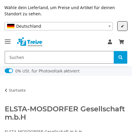
Wähle dein Lieferland, um Preise und Artikel für deinen
Standort zu sehen.
Deutschland
✔
0% USt. für Photovoltaik (§ 12 Abs. 3 UStG)
0% USt. für Photovoltaik aktiviert
Startseite
ELSTA-MOSDORFER Gesellschaft
m.b.H
ELSTA-MOSDORFER Gesellschaft m.b.H