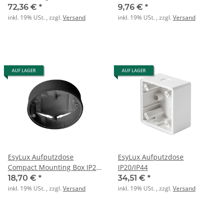
DEFENSOR TS T IR 1C IP55
WH
72,36 €
*
9,76 €
*
WH
inkl. 19% USt. , zzgl.
Versand
inkl. 19% USt. , zzgl.
Versand
AUF LAGER
AUF LAGER
EsyLux Aufputzdose
EsyLux Aufputzdose
Compact Mounting Box IP20
IP20/IP44
Sm Bk
18,70 €
*
34,51 €
*
inkl. 19% USt. , zzgl.
Versand
inkl. 19% USt. , zzgl.
Versand