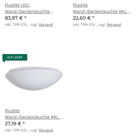
Fluolite LED-
Fluolite
Wand-/Deckenleuchte
Wand-/Deckenleuchte RKL 2
WEILER-Z FL 4 ML MC HF 840
1xE27 BASIC
83,97 €
*
22,60 €
*
4900lm 39W
inkl. 19% USt. , zzgl.
Versand
inkl. 19% USt. , zzgl.
Versand
AUF LAGER
Fluolite
Wand-/Deckenleuchte RKL 3
2xE27 BASIC
27,19 €
*
inkl. 19% USt. , zzgl.
Versand