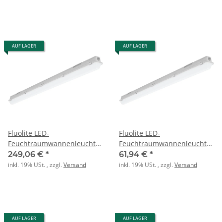
AUF LAGER
AUF LAGER
Fluolite LED-
Fluolite LED-
Feuchtraumwannenleuchte
Feuchtraumwannenleuchte
63241580
PAC-D EL ML 1500 4TK
249,06 €
*
61,94 €
*
5900/3700lm 43/25W
inkl. 19% USt. , zzgl.
Versand
inkl. 19% USt. , zzgl.
Versand
AUF LAGER
AUF LAGER