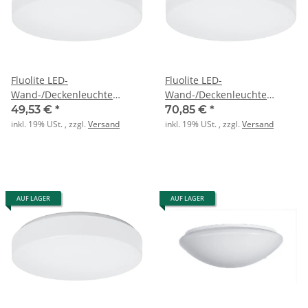
Fluolite LED-
Fluolite LED-
Wand-/Deckenleuchte
Wand-/Deckenleuchte
WEILER-Z FL 3 ML MC BASIC
WEILER-Z FL 4 ML MC BASIC
49,53 €
*
70,85 €
*
840 3100lm 24W
840 4900lm 39W
inkl. 19% USt. , zzgl.
Versand
inkl. 19% USt. , zzgl.
Versand
AUF LAGER
AUF LAGER