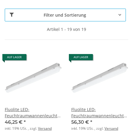
Filter und Sortierung
Artikel 1 - 19 von 19
AUF LAGER
AUF LAGER
Fluolite LED-
Fluolite LED-
Feuchtraumwannenleuchte
Feuchtraumwannenleuchte
63241050
63241350
46,25 €
*
56,30 €
*
inkl. 19% USt. , zzgl.
Versand
inkl. 19% USt. , zzgl.
Versand