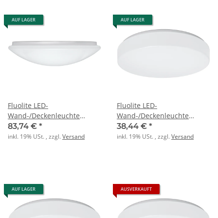
AUF LAGER
AUF LAGER
Fluolite LED-
Fluolite LED-
Wand-/Deckenleuchte
Wand-/Deckenleuchte
WEILER FL 4 ML MC HF 840
WEILER-Z FL 2 ML MC BASIC
83,74 €
*
38,44 €
*
4700lm 39W
840 2600lm 20W
inkl. 19% USt. , zzgl.
Versand
inkl. 19% USt. , zzgl.
Versand
AUF LAGER
AUSVERKAUFT