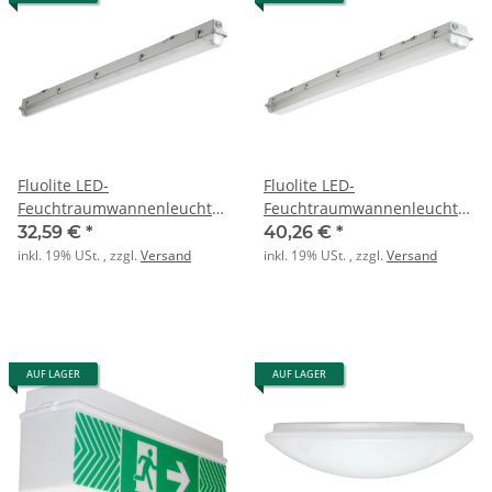
Fluolite LED-
Fluolite LED-
Feuchtraumwannenleuchte
Feuchtraumwannenleuchte
PAC-D für 1x LEDtube 1500
PAC-D für 2x LEDtube 1500
32,59 €
*
40,26 €
*
inkl. 19% USt. , zzgl.
Versand
inkl. 19% USt. , zzgl.
Versand
AUF LAGER
AUF LAGER