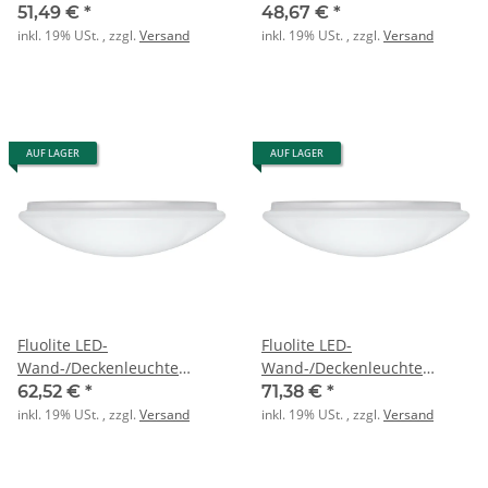
WEILER FL 2 ML MC HF 840
WEILER FL 3 ML MC BASIC
51,49 €
*
48,67 €
*
2500lm 20W
840 3000lm 24W
inkl. 19% USt. , zzgl.
Versand
inkl. 19% USt. , zzgl.
Versand
AUF LAGER
AUF LAGER
Fluolite LED-
Fluolite LED-
Wand-/Deckenleuchte
Wand-/Deckenleuchte
WEILER FL 3 ML MC HF 840
WEILER FL 4 ML MC BASIC
62,52 €
*
71,38 €
*
3000lm 24W
840 4700lm 39W
inkl. 19% USt. , zzgl.
Versand
inkl. 19% USt. , zzgl.
Versand