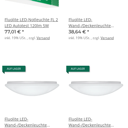
Fluolite LED-Notleuchte FL 2
Fluolite LED-
LED Autotest 120lm 5W
Wand-/Deckenleuchte
WEILER FL 2 ML MC BASIC
77,01 €
*
38,64 €
*
840 2500lm 20W
inkl. 19% USt. , zzgl.
Versand
inkl. 19% USt. , zzgl.
Versand
AUF LAGER
AUF LAGER
Fluolite LED-
Fluolite LED-
Wand-/Deckenleuchte
Wand-/Deckenleuchte