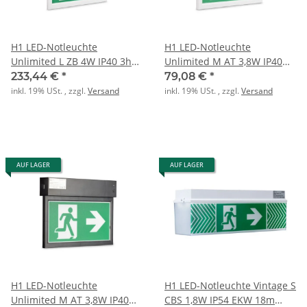
H1 LED-Notleuchte
H1 LED-Notleuchte
Unlimited L ZB 4W IP40 3h
Unlimited M AT 3,8W IP40
EKW 30m
3h EKW 24m
233,44 €
*
79,08 €
*
inkl. 19% USt. , zzgl.
Versand
inkl. 19% USt. , zzgl.
Versand
AUF LAGER
AUF LAGER
H1 LED-Notleuchte
H1 LED-Notleuchte Vintage S
Unlimited M AT 3,8W IP40
CBS 1,8W IP54 EKW 18m