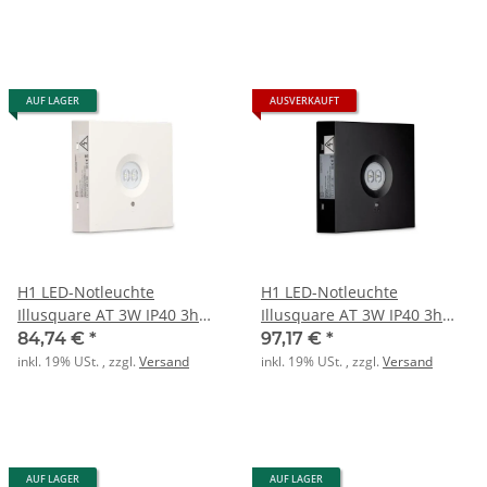
AUF LAGER
AUSVERKAUFT
H1 LED-Notleuchte
H1 LED-Notleuchte
Illusquare AT 3W IP40 3h
Illusquare AT 3W IP40 3h
510lm
510lm schwarz
84,74 €
*
97,17 €
*
inkl. 19% USt. , zzgl.
Versand
inkl. 19% USt. , zzgl.
Versand
AUF LAGER
AUF LAGER