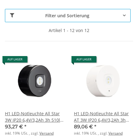
Filter und Sortierung
Artikel 1 - 12 von 12
AUF LAGER
AUF LAGER
H1 LED-Notleuchte All Star
H1 LED-Notleuchte All Star
3W IP20 6,4V/3,2Ah 3h 510lm
AT 3W IP20 6,4V/3,2Ah 3h
sw
510lm
93,27 €
*
89,06 €
*
inkl. 19% USt. , zzgl.
Versand
inkl. 19% USt. , zzgl.
Versand