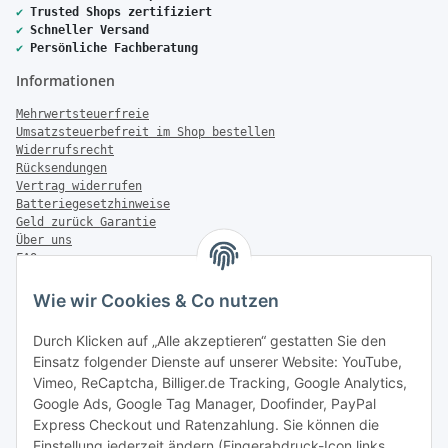
✔
Trusted Shops zertifiziert
✔
Schneller Versand
✔
Persönliche Fachberatung
Informationen
Mehrwertsteuerfreie
Umsatzsteuerbefreit im Shop bestellen
Widerrufsrecht
Rücksendungen
Vertrag widerrufen
Batteriegesetzhinweise
Geld zurück Garantie
Über uns
FAQ
Zahlung & Versand
Wie wir Cookies & Co nutzen
Zahlungsmöglichkeiten
Durch Klicken auf „Alle akzeptieren“ gestatten Sie den
Einsatz folgender Dienste auf unserer Website: YouTube,
Vimeo, ReCaptcha, Billiger.de Tracking, Google Analytics,
Versandinformationen
Google Ads, Google Tag Manager, Doofinder, PayPal
Express Checkout und Ratenzahlung. Sie können die
Einstellung jederzeit ändern (Fingerabdruck-Icon links