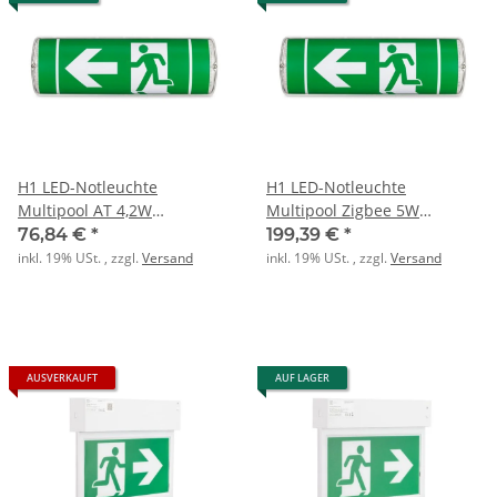
H1 LED-Notleuchte
H1 LED-Notleuchte
Multipool AT 4,2W
Multipool Zigbee 5W
6,4V/1,5Ah 24m 260lm
3,2V/4,5Ah 24m 230lm
76,84 €
*
199,39 €
*
inkl. 19% USt. , zzgl.
Versand
inkl. 19% USt. , zzgl.
Versand
AUSVERKAUFT
AUF LAGER