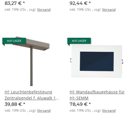
3h EKW 24m sw
180lm
83,27 €
*
92,44 €
*
inkl. 19% USt. , zzgl.
Versand
inkl. 19% USt. , zzgl.
Versand
AUF LAGER
AUF LAGER
H1 Leuchtenbefestigung
H1 Wandaufbaugehäuse für
Zentralpendel f. Aluwalk 1x
H1-SEMM
M13 1m
39,88 €
*
78,49 €
*
inkl. 19% USt. , zzgl.
Versand
inkl. 19% USt. , zzgl.
Versand