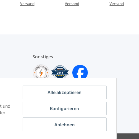
Versand
Versand
Versand
studioweiß
anthrazit matt
Sonstiges
Alle akzeptieren
t und
Konfigurieren
ter
Ablehnen