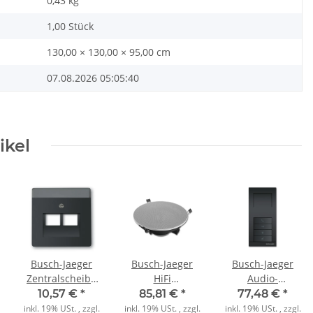
0,43
kg
1,00 Stück
130,00 × 130,00 × 95,00 cm
07.08.2026 05:05:40
ikel
Busch-Jaeger
Busch-Jaeger
Busch-Jaeger
Zentralscheibe
HiFi
Audio-
1803-02-885
Deckeneinbaulautsprecher
Haustelefon
10,57 €
*
85,81 €
*
77,48 €
*
schwarz matt
8226/10 EB
83210 AP-681
inkl. 19% USt. , zzgl.
inkl. 19% USt. , zzgl.
inkl. 19% USt. , zzgl.