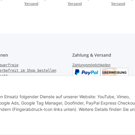
Versand
Versand
Versand
anthrazit
studioweiß
onen
Zahlung & Versand
euerfreie
Zahlungsmöglichkeiten
erbefreit im Shop bestellen
echt
gen
derrufen
Versandinformationen
setzhinweise
den Einsatz folgender Dienste auf unserer Website: YouTube, Vimeo,
k Garantie
 Google Ads, Google Tag Manager, Doofinder, PayPal Express Checkou
ndern (Fingerabdruck-Icon links unten). Weitere Details finden Sie un