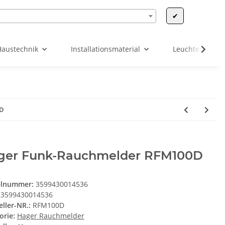
✔
Haustechnik
Installationsmaterial
Leuchten & Leu
0D
ger Funk-Rauchmelder RFM100D
elnummer:
3599430014536
3599430014536
eller-NR.:
RFM100D
orie:
Hager Rauchmelder