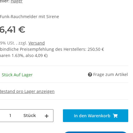
ller:
Hager
Funk-Rauchmelder mit Sirene
6,41 €
19% USt. , zzgl.
Versand
bindliche Preisempfehlung des Herstellers
:
250,50 €
sparen
1.63%
, also
4,09 €
)
Frage zum Artikel
 Stück Auf Lager
Bestand pro Lager anzeigen
Stück
In den Warenkorb