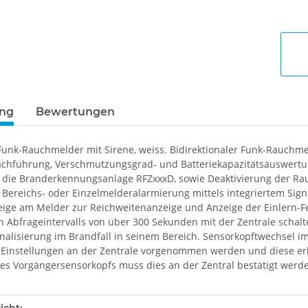
ung
Bewertungen
unk-Rauchmelder mit Sirene, weiss. Bidirektionaler Funk-Rauchme
chführung, Verschmutzungsgrad- und Batteriekapazitätsauswertu
 die Branderkennungsanlage RFZxxxD, sowie Deaktivierung der Rau
 Bereichs- oder Einzelmelderalarmierung mittels integriertem Si
eige am Melder zur Reichweitenanzeige und Anzeige der Einlern-F
en Abfrageintervalls von über 300 Sekunden mit der Zentrale scha
gnalisierung im Brandfall in seinem Bereich. Sensorkopftwechsel
Einstellungen an der Zentrale vorgenommen werden und diese erk
s Vorgängersensorkopfs muss dies an der Zentral bestätigt werd
enschaft
icht: