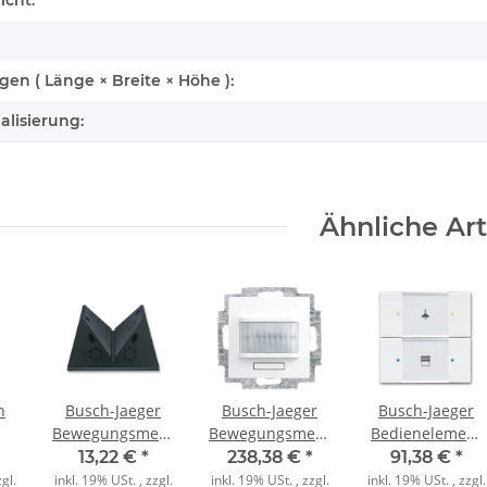
n ( Länge × Breite × Höhe ):
alisierung:
Ähnliche Art
n
Busch-Jaeger
Busch-Jaeger
Busch-Jaeger
Bewegungsmelder
Bewegungsmelder/Schaltaktor
Bedienelement
r
Decken-/Eckadapter
6215/1.1-914-WL
6126/02-84
13,22 €
*
238,38 €
*
91,38 €
*
CD
6868-35
1fach alpinweiß
2fach
gl.
inkl. 19% USt. , zzgl.
inkl. 19% USt. , zzgl.
inkl. 19% USt. , zzgl.