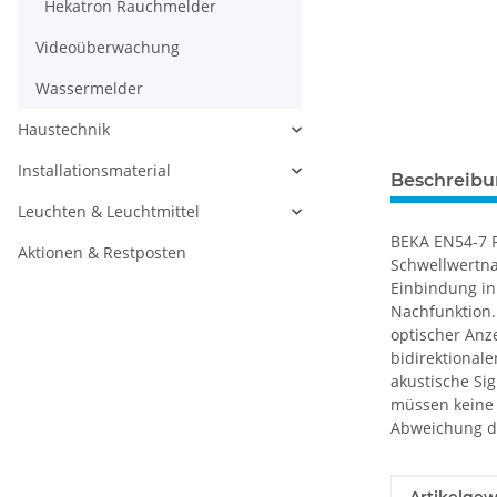
Hekatron Rauchmelder
Videoüberwachung
Wassermelder
Haustechnik
Installationsmaterial
Beschreib
Leuchten & Leuchtmittel
BEKA EN54-7 F
Aktionen & Restposten
Schwellwertna
Einbindung in
Nachfunktion.
optischer Anz
bidirektional
akustische Si
müssen keine 
Abweichung de
Produkteig
Wert
Artikelgew