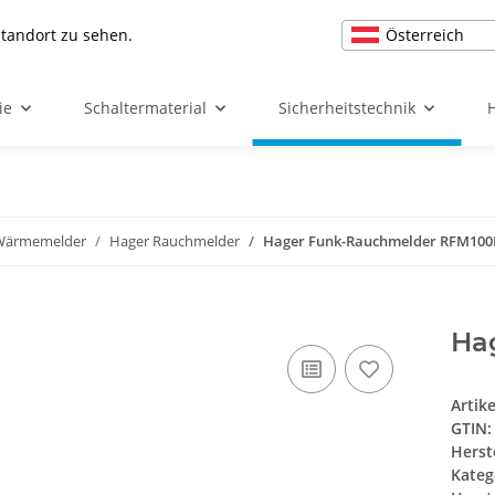
Österreich
Standort zu sehen.
ie
Schaltermaterial
Sicherheitstechnik
 Wärmemelder
Hager Rauchmelder
Hager Funk-Rauchmelder RFM10
Ha
Artik
GTIN:
Herst
Kateg