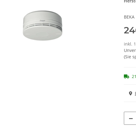
Herste
BEKA 
24
inkl. 
Unver
(Sie 
21