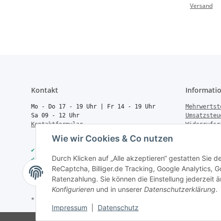
Versand
Versand
Versand
ng
Kontakt
Informati
Mo - Do 17 - 19 Uhr | Fr 14 - 19 Uhr
Mehrwertst
Sa 09 - 12 Uhr
Umsatzsteu
Kontaktformular
Widerrufsr
Rücksendun
Wie wir Cookies & Co nutzen
Vertrag wi
✔
40.000+ Qualitätsprodukte
Batteriege
Durch Klicken auf „Alle akzeptieren“ gestatten Sie 
✔
Trusted Shops zertifiziert
Geld zurüc
✔
Schneller Versand
ReCaptcha, Billiger.de Tracking, Google Analytics,
Über uns
✔
Persönliche Fachberatung
FAQ
Ratenzahlung. Sie können die Einstellung jederzeit ä
Konfigurieren
und in unserer
Datenschutzerklärung
.
* Alle Preise inkl. gesetzlicher USt., zzgl.
Versand
Impressum
|
Datenschutz