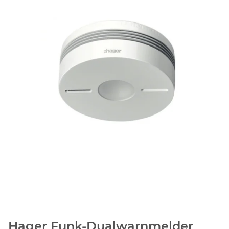
Hager Funk-Dualwarnmelder