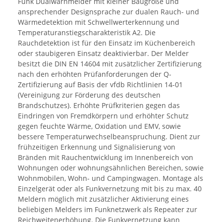
Funk Dualwarnmelder mit kleiner Baugröße und
ansprechender Designsprache zur dualen Rauch- und
Wärmedetektion mit Schwellwerterkennung und
Temperaturanstiegscharakteristik A2. Die
Rauchdetektion ist für den Einsatz im Küchenbereich
oder staubigeren Einsatz deaktivierbar. Der Melder
besitzt die DIN EN 14604 mit zusätzlicher Zertifizierung
nach den erhöhten Prüfanforderungen der Q-
Zertifizierung auf Basis der vfdb Richtlinien 14-01
(Vereinigung zur Förderung des deutschen
Brandschutzes). Erhöhte Prüfkriterien gegen das
Eindringen von Fremdkörpern und erhöhter Schutz
gegen feuchte Wärme, Oxidation und EMV, sowie
bessere Temperaturwechselbeanspruchung. Dient zur
frühzeitigen Erkennung und Signalisierung von
Bränden mit Rauchentwicklung im Innenbereich von
Wohnungen oder wohnungsähnlichen Bereichen, sowie
Wohnmobilen, Wohn- und Campingwagen. Montage als
Einzelgerät oder als Funkvernetzung mit bis zu max. 40
Meldern möglich mit zusätzlicher Aktivierung eines
beliebigen Melders im Funknetzwerk als Repeater zur
Reichweitenerhöhung. Die Funkvernetzung kann