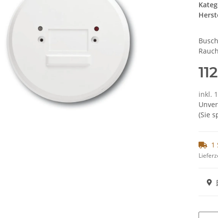
Kateg
Herste
Busch
Rauc
11
inkl. 
Unver
(Sie 
1 
Lieferz