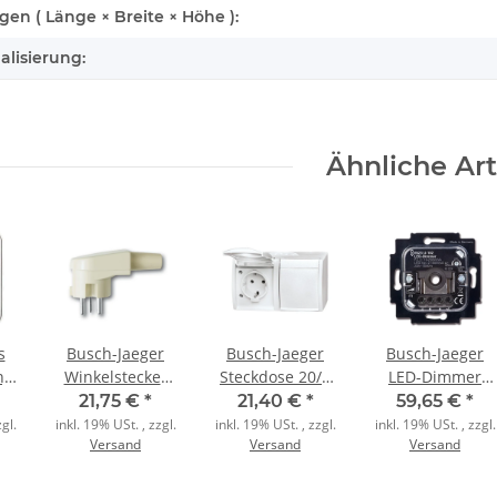
n ( Länge × Breite × Höhe ):
alisierung:
Ähnliche Art
s
Busch-Jaeger
Busch-Jaeger
Busch-Jaeger
ng
Winkelstecker
Steckdose 20/2
LED-Dimmer
 3V
2064 SWLW
EW-54
6523 U-102 2D
21,75 €
*
21,40 €
*
59,65 €
*
il
Perilex weiß RAL
waagerecht
AN 250 VA
gl.
inkl. 19% USt. , zzgl.
inkl. 19% USt. , zzgl.
inkl. 19% USt. , zzgl.
Versand
Versand
Versand
1013
alpinweiß