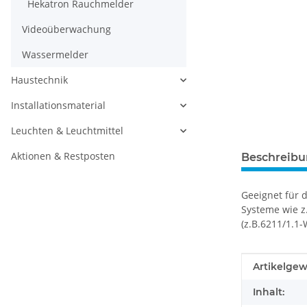
Hekatron Rauchmelder
Videoüberwachung
Wassermelder
Haustechnik
Installationsmaterial
Leuchten & Leuchtmittel
Aktionen & Restposten
Beschreib
Geeignet für 
Systeme wie z
(z.B.6211/1.1-
Produkteig
Wert
Artikelgew
Inhalt: