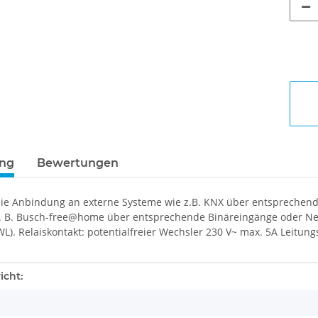
ung
Bewertungen
die Anbindung an externe Systeme wie z.B. KNX über entsprechend
. B. Busch-free@home über entsprechende Binäreingänge oder Ne
WL). Relaiskontakt: potentialfreier Wechsler 230 V~ max. 5A Leitu
enschaft
icht: