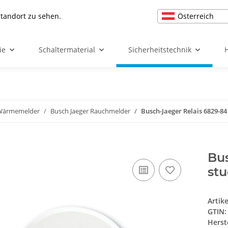
Österreich
Standort zu sehen.
ie
Schaltermaterial
Sicherheitstechnik
 Wärmemelder
Busch Jaeger Rauchmelder
Busch-Jaeger Relais 6829-8
Bus
st
Artik
GTIN:
Herst