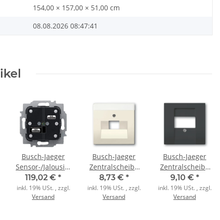
154,00 × 157,00 × 51,00 cm
08.08.2026 08:47:41
ikel
Busch-Jaeger
Busch-Jaeger
Busch-Jaeger
Sensor-/Jalousieaktor
Zentralscheibe
Zentralscheibe
6213/2.1 2/1fach
1803-82
1766-885
119,02 €
*
8,73 €
*
9,10 €
*
elfenbeinweiß
schwarz matt
inkl. 19% USt. , zzgl.
inkl. 19% USt. , zzgl.
inkl. 19% USt. , zzgl.
Versand
Versand
Versand