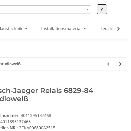
✔
Haustechnik
Installationsmaterial
Leuchten & Leu
4 studioweiß
ch-Jaeger Relais 6829-84
udioweiß
elnummer:
4011395137468
4011395137468
eller-NR.:
2CKA006800A2515