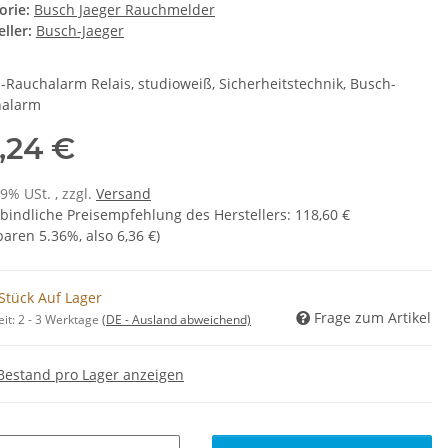
orie:
Busch Jaeger Rauchmelder
ller:
Busch-Jaeger
-Rauchalarm Relais, studioweiß, Sicherheitstechnik, Busch-
halarm
2,24 €
19% USt. , zzgl.
Versand
bindliche Preisempfehlung des Herstellers
:
118,60 €
sparen
5.36%
, also
6,36 €
)
Stück Auf Lager
Frage zum Artikel
eit:
2 - 3 Werktage
(DE - Ausland abweichend)
Bestand pro Lager anzeigen