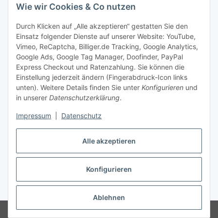
Zahlung & Versand
Wie wir Cookies & Co nutzen
Zahlungsmöglichkeiten
Durch Klicken auf „Alle akzeptieren“ gestatten Sie den
Einsatz folgender Dienste auf unserer Website: YouTube,
Vimeo, ReCaptcha, Billiger.de Tracking, Google Analytics,
Versandinformationen
Google Ads, Google Tag Manager, Doofinder, PayPal
Express Checkout und Ratenzahlung. Sie können die
Einstellung jederzeit ändern (Fingerabdruck-Icon links
unten). Weitere Details finden Sie unter
Konfigurieren
und
in unserer
Datenschutzerklärung
.
Sonstiges
Impressum
|
Datenschutz
Alle akzeptieren
Konfigurieren
* Alle Preise inkl. gesetzlicher USt., zzgl.
Versand
Ablehnen
© Copyright 2026 Treise Elektrotechnik – Alle Rechte vorbehalten
|