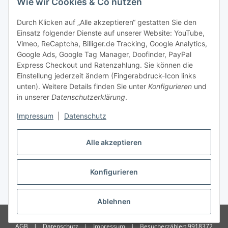
Wie wir Cookies & Co nutzen
Zahlungsmöglichkeiten
Durch Klicken auf „Alle akzeptieren“ gestatten Sie den
Einsatz folgender Dienste auf unserer Website: YouTube,
Vimeo, ReCaptcha, Billiger.de Tracking, Google Analytics,
Versandinformationen
Google Ads, Google Tag Manager, Doofinder, PayPal
Express Checkout und Ratenzahlung. Sie können die
Einstellung jederzeit ändern (Fingerabdruck-Icon links
unten). Weitere Details finden Sie unter
Konfigurieren
und
in unserer
Datenschutzerklärung
.
Sonstiges
Impressum
|
Datenschutz
Alle akzeptieren
Konfigurieren
* Alle Preise inkl. gesetzlicher USt., zzgl.
Versand
Ablehnen
© Copyright 2026 Treise Elektrotechnik – Alle Rechte vorbehalten
|
AGB
|
Datenschutz
|
Impressum
|
Besucherzähler: 9918372