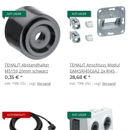
AUF LAGER
AUF LAGER
TEHALIT Abstandhalter
TEHALIT Anschluss Modul
M5159 20mm schwarz
GMKSRJ45C6A2 2x RJ45
Cat.6a
0,35 €
*
28,68 €
*
inkl. 19% USt. , zzgl.
Versand
inkl. 19% USt. , zzgl.
Versand
AUSVERKAUFT
AUF LAGER