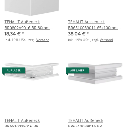
TEHALIT Außeneck
TEHALIT Ausseneck
BR0802A9016 BR 80mm
BR6510039011 65x100mm
verkehrsweiß
80mm graphitschw.
18,34 €
*
38,04 €
*
inkl. 19% USt. , zzgl.
Versand
inkl. 19% USt. , zzgl.
Versand
AUF LAGER
AUF LAGER
TEHALIT Außeneck
TEHALIT Außeneck
BR6510039016 BR
BR6513039016 BR