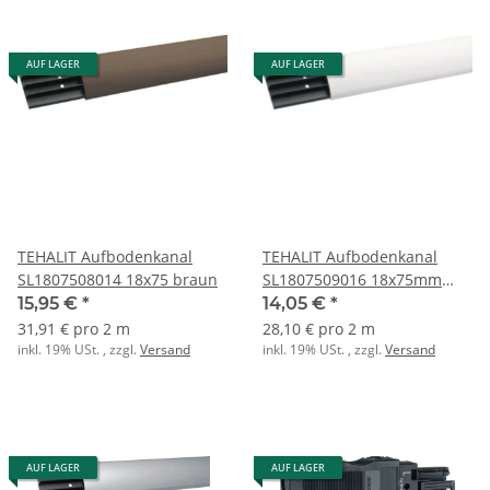
AUF LAGER
AUF LAGER
TEHALIT Aufbodenkanal
TEHALIT Aufbodenkanal
SL1807508014 18x75 braun
SL1807509016 18x75mm
verkehrsweiß
15,95 €
*
14,05 €
*
31,91 € pro 2 m
28,10 € pro 2 m
inkl. 19% USt. , zzgl.
Versand
inkl. 19% USt. , zzgl.
Versand
AUF LAGER
AUF LAGER