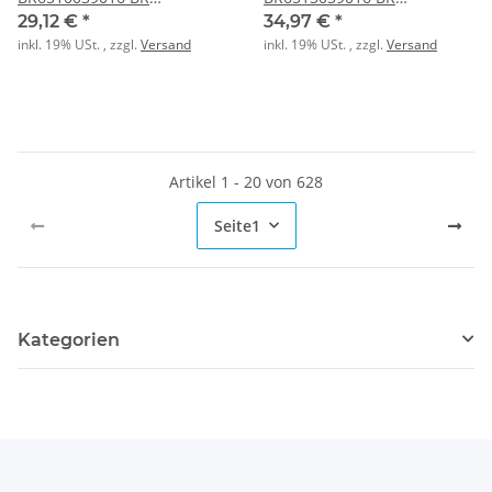
68x100mm verkehrsweiß
68x130mm verkehrsweiß
29,12 €
*
34,97 €
*
inkl. 19% USt. , zzgl.
Versand
inkl. 19% USt. , zzgl.
Versand
Artikel 1 - 20 von 628
Seite
1
Kategorien