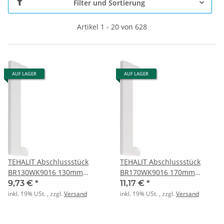
Filter und Sortierung
Artikel 1 - 20 von 628
AUF LAGER
AUF LAGER
TEHALIT Abschlussstück
TEHALIT Abschlussstück
BR130WK9016 130mm
BR170WK9016 170mm
verkehrsweiß
verkehrsweiß
9,73 €
*
11,17 €
*
inkl. 19% USt. , zzgl.
Versand
inkl. 19% USt. , zzgl.
Versand