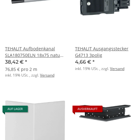
TEHALIT Aufbodenkanal
TEHALIT Ausgangsstecker
SLA180750ELN 18x75 natur
G4713 3polig
eloxiert
38,42 €
*
4,66 €
*
inkl. 19% USt. , zzgl.
Versand
76,85 € pro 2 m
inkl. 19% USt. , zzgl.
Versand
AUF LAGER
AUSVERKAUFT