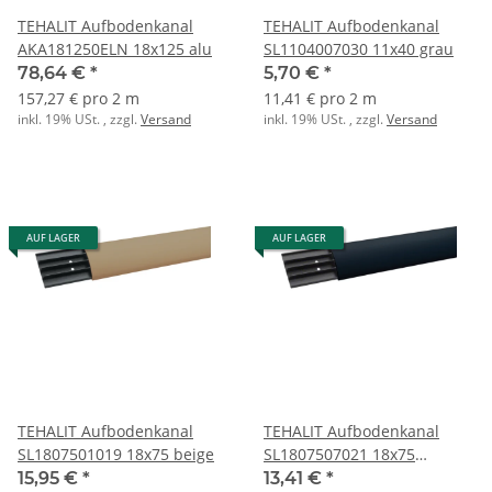
TEHALIT Aufbodenkanal
TEHALIT Aufbodenkanal
AKA181250ELN 18x125 alu
SL1104007030 11x40 grau
78,64 €
*
5,70 €
*
157,27 € pro 2 m
11,41 € pro 2 m
inkl. 19% USt. , zzgl.
Versand
inkl. 19% USt. , zzgl.
Versand
AUF LAGER
AUF LAGER
TEHALIT Aufbodenkanal
TEHALIT Aufbodenkanal
SL1807501019 18x75 beige
SL1807507021 18x75
anthrazit
15,95 €
*
13,41 €
*