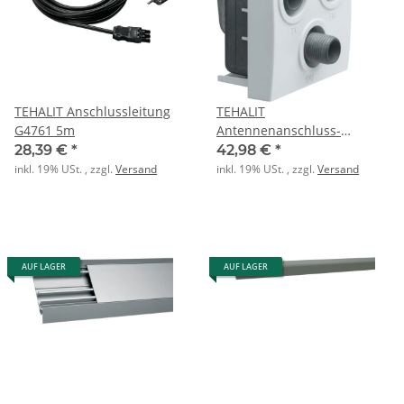
TEHALIT Anschlussleitung
TEHALIT
G4761 5m
Antennenanschluss-
Enddose WS256 45x45mm
28,39 €
*
42,98 €
*
inkl. 19% USt. , zzgl.
Versand
inkl. 19% USt. , zzgl.
Versand
AUF LAGER
AUF LAGER