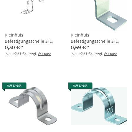
Kleinhuis
Kleinhuis
Befestigungsschelle ST
Befestigungsschelle ST
einlappig M20
einlappig M25
0,30 €
*
0,69 €
*
inkl. 19% USt. , zzgl.
Versand
inkl. 19% USt. , zzgl.
Versand
AUF LAGER
AUF LAGER