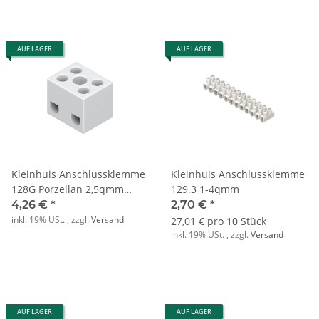
AUF LAGER
AUF LAGER
Kleinhuis Anschlussklemme
Kleinhuis Anschlussklemme
128G Porzellan 2,5qmm
129.3 1-4qmm
3polig
4,26 €
*
2,70 €
*
inkl. 19% USt. , zzgl.
Versand
27,01 € pro 10 Stück
inkl. 19% USt. , zzgl.
Versand
AUF LAGER
AUF LAGER