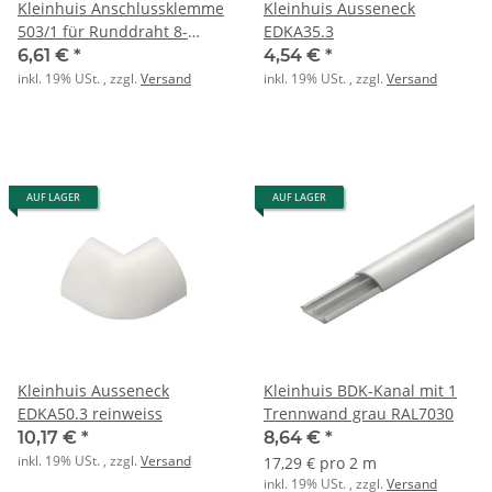
Kleinhuis Anschlussklemme
Kleinhuis Ausseneck
503/1 für Runddraht 8-
EDKA35.3
10mm
6,61 €
*
4,54 €
*
inkl. 19% USt. , zzgl.
Versand
inkl. 19% USt. , zzgl.
Versand
AUF LAGER
AUF LAGER
Kleinhuis Ausseneck
Kleinhuis BDK-Kanal mit 1
EDKA50.3 reinweiss
Trennwand grau RAL7030
10,17 €
*
8,64 €
*
inkl. 19% USt. , zzgl.
Versand
17,29 € pro 2 m
inkl. 19% USt. , zzgl.
Versand