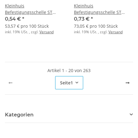
Kleinhuis
Kleinhuis
Befestigungsschelle ST
Befestigungsschelle ST
zweilappig M20
zweilappig M25
0,54 €
*
0,73 €
*
53,57 € pro 100 Stück
73,05 € pro 100 Stück
inkl. 19% USt. , zzgl.
Versand
inkl. 19% USt. , zzgl.
Versand
Artikel 1 - 20 von 263
Seite
1
Kategorien