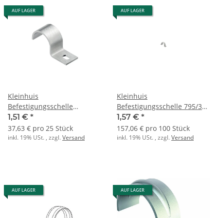
AUF LAGER
AUF LAGER
Kleinhuis
Kleinhuis
Befestigungsschelle
Befestigungsschelle 795/31
1735M40 schwer einlappig
PE zweilappig
1,51 €
*
1,57 €
*
M40 40mm
37,63 € pro 25 Stück
157,06 € pro 100 Stück
inkl. 19% USt. , zzgl.
Versand
inkl. 19% USt. , zzgl.
Versand
AUF LAGER
AUF LAGER