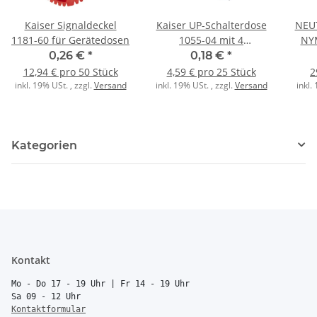
Kaiser Signaldeckel
Kaiser UP-Schalterdose
NEUT
1181-60 für Gerätedosen
1055-04 mit 4
NY
Schraubdomen Tiefe
0,26 €
*
0,18 €
*
46mm
12,94 € pro 50 Stück
4,59 € pro 25 Stück
2
inkl. 19% USt. , zzgl.
Versand
inkl. 19% USt. , zzgl.
Versand
inkl.
Kategorien
Kontakt
Mo - Do 17 - 19 Uhr | Fr 14 - 19 Uhr
Sa 09 - 12 Uhr
Kontaktformular