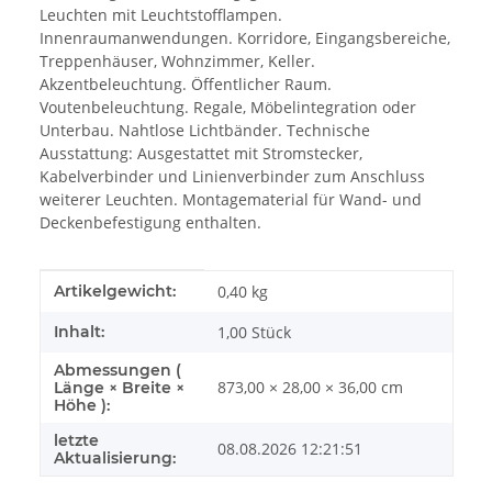
Leuchten mit Leuchtstofflampen.
Innenraumanwendungen. Korridore, Eingangsbereiche,
Treppenhäuser, Wohnzimmer, Keller.
Akzentbeleuchtung. Öffentlicher Raum.
Voutenbeleuchtung. Regale, Möbelintegration oder
Unterbau. Nahtlose Lichtbänder. Technische
Ausstattung: Ausgestattet mit Stromstecker,
Kabelverbinder und Linienverbinder zum Anschluss
weiterer Leuchten. Montagematerial für Wand- und
Deckenbefestigung enthalten.
Produkteigenschaft
Wert
Artikelgewicht:
0,40
kg
Inhalt:
1,00 Stück
Abmessungen (
873,00 × 28,00 × 36,00 cm
Länge × Breite ×
Höhe ):
letzte
08.08.2026 12:21:51
Aktualisierung: