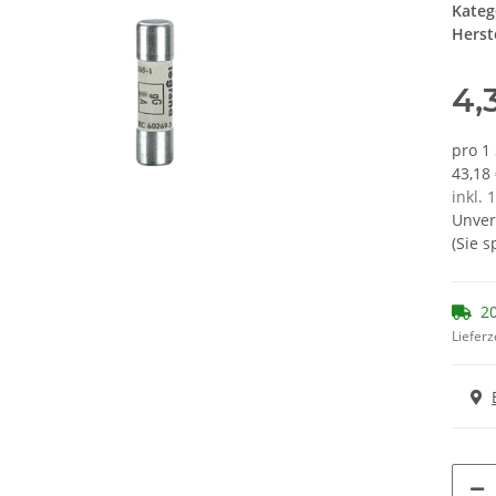
Kateg
Herste
4,
pro 1
43,18
inkl. 
Unver
(Sie 
20
Lieferz