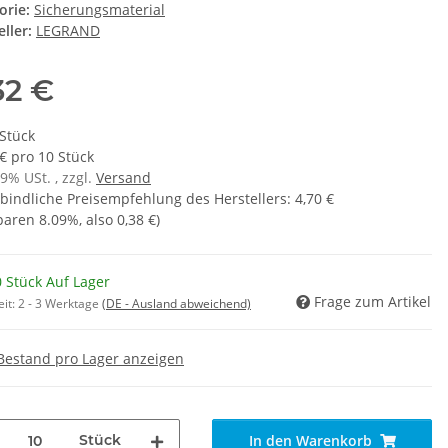
orie:
Sicherungsmaterial
ller:
LEGRAND
32 €
 Stück
 € pro 10 Stück
19% USt. , zzgl.
Versand
bindliche Preisempfehlung des Herstellers
:
4,70 €
sparen
8.09%
, also
0,38 €
)
 Stück Auf Lager
Frage zum Artikel
eit:
2 - 3 Werktage
(DE - Ausland abweichend)
Bestand pro Lager anzeigen
Stück
In den Warenkorb