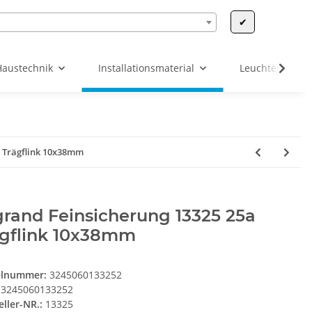
✔
Haustechnik
Installationsmaterial
Leuchten & Leu
a Trägflink 10x38mm
rand Feinsicherung 13325 25a
ägflink 10x38mm
elnummer:
3245060133252
3245060133252
eller-NR.:
13325