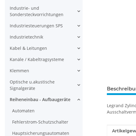
Industrie- und
Sondersteckvorrichtungen
Industriesteuerungen SPS
Industrietechnik
Kabel & Leitungen
Kanäle / Kabeltragsysteme
Klemmen
Optische u.akustische
Signalgeräte
Beschreib
Reiheneinbau - Aufbaugeräte
Legrand Zylin
Automaten
Ausschaltverm
Fehlerstrom-Schutzschalter
Produkteig
Wert
Artikelgew
Hauptsicherungsautomaten