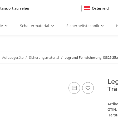
Österreich
Standort zu sehen.
ie
Schaltermaterial
Sicherheitstechnik
- Aufbaugeräte
Sicherungsmaterial
Legrand Feinsicherung 13325 25
Leg
Tr
Artik
GTIN:
Herst