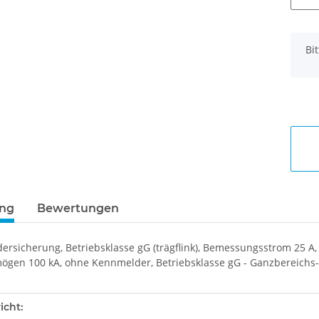
x
Bi
ung
Bewertungen
dersicherung, Betriebsklasse gG (trägflink), Bemessungsstrom 25
ögen 100 kA, ohne Kennmelder, Betriebsklasse gG - Ganzbereichs-S
enschaft
icht: