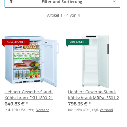
Filter und Sortierung
Artikel 1 - 4 von 4
AUSVERKAUFT
AUF LAGER
Liebherr Gewerbe-Stand-
Liebherr Gewerbe-Stand-
Kühlschrank FKU 1800-21
Kühlschrank MRFvc 3501-20
001 statisch
001 ventiliert
649,83 €
*
798,35 €
*
inkl. 19% USt. , zzgl.
Versand
inkl. 19% USt. , zzgl.
Versand