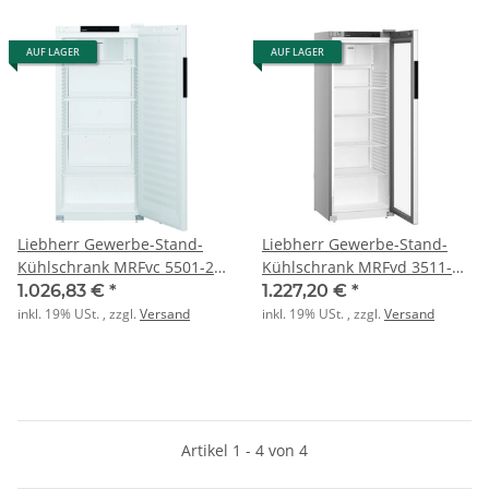
AUF LAGER
AUF LAGER
Liebherr Gewerbe-Stand-
Liebherr Gewerbe-Stand-
Kühlschrank MRFvc 5501-20
Kühlschrank MRFvd 3511-20
001 ventiliert
001 ventiliert
1.026,83 €
*
1.227,20 €
*
inkl. 19% USt. , zzgl.
Versand
inkl. 19% USt. , zzgl.
Versand
Artikel 1 - 4 von 4