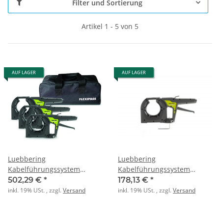
Filter und Sortierung
Artikel 1 - 5 von 5
AUF LAGER
AUF LAGER
Luebbering
Luebbering
Kabelführungssystem
Kabelführungssystem
A90229 FLEXIPASS Set inkl.
A9022940 FLEXIPASS 1 Stück
502,29 €
*
178,13 €
*
Tasche
inkl. 19% USt. , zzgl.
Versand
inkl. 19% USt. , zzgl.
Versand