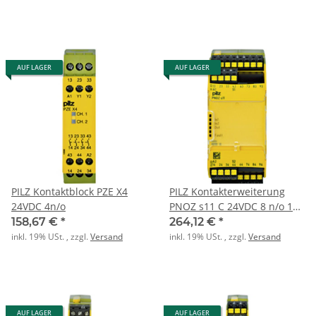
AUF LAGER
AUF LAGER
PILZ Kontaktblock PZE X4
PILZ Kontakterweiterung
24VDC 4n/o
PNOZ s11 C 24VDC 8 n/o 1
n/c
158,67 €
*
264,12 €
*
inkl. 19% USt. , zzgl.
Versand
inkl. 19% USt. , zzgl.
Versand
AUF LAGER
AUF LAGER