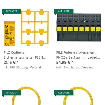
AUF LAGER
AUF LAGER
PILZ Codierter
PILZ Federkraftklemmen
Sicherheitsschalter PSEN
PNOZ s Set1spring loaded
cs3.1 1 actuator
terminals 45mm
21,15 €
*
54,99 €
*
inkl. 19% USt. , zzgl.
Versand
inkl. 19% USt. , zzgl.
Versand
AUF LAGER
AUF LAGER