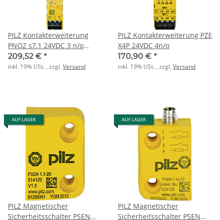
PILZ Kontakterweiterung
PILZ Kontakterweiterung PZE
PNOZ s7.1 24VDC 3 n/o
X4P 24VDC 4n/o
cascade
209,52 €
*
170,90 €
*
inkl. 19% USt. , zzgl.
Versand
inkl. 19% USt. , zzgl.
Versand
AUF LAGER
AUF LAGER
PILZ Magnetischer
PILZ Magnetischer
Sicherheitsschalter PSEN
Sicherheitsschalter PSEN