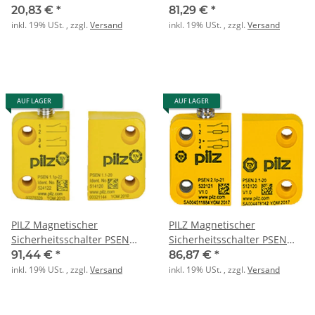
1.1-20/1 actuator
1.1p-20/8mm
20,83 €
*
81,29 €
*
inkl. 19% USt. , zzgl.
Versand
inkl. 19% USt. , zzgl.
Versand
AUF LAGER
AUF LAGER
PILZ Magnetischer
PILZ Magnetischer
Sicherheitsschalter PSEN
Sicherheitsschalter PSEN
1.1p-22/PSEN 1.1-
2.1p-21/PSEN 2.1-20
91,44 €
*
86,87 €
*
20/8mm/ix1
/8mm/LED
inkl. 19% USt. , zzgl.
Versand
inkl. 19% USt. , zzgl.
Versand