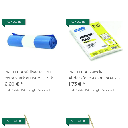
AUF LAGER
AUF LAGER
PROTEC Abfallsäcke 120l,
PROTEC Allzweck-
extra stark 80 PABS (1 Stk. =
Abdeckfolie 4x5 m PAAF 45
1 Rolle / je 10 Säcke)
6,60 €
*
1,73 €
*
inkl. 19% USt. , zzgl.
Versand
inkl. 19% USt. , zzgl.
Versand
AUF LAGER
AUF LAGER