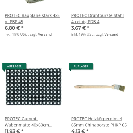
PROTEC Bauplane stark 4x5
PROTEC Drahtbürste Stahl
m PBP 45
4-reihig PDB 4
6,80 €
*
3,67 €
*
inkl. 19% USt. , zzgl.
Versand
inkl. 19% USt. , zzgl.
Versand
AUF LAGER
AUF LAGER
PROTEC Gummi-
PROTEC Heizkörperpinsel
Wabenmatte 40x60cm
65mm Chinaborste PHKP 65
PGWM4060
11,93 €
*
4,13 €
*