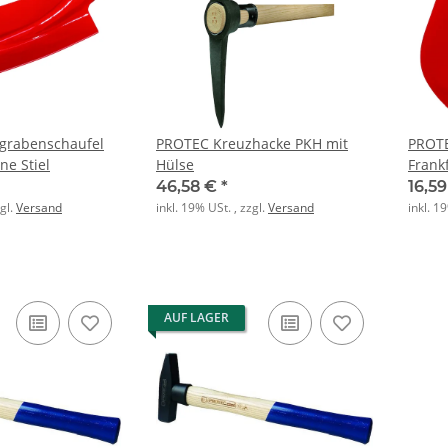
grabenschaufel
PROTEC Kreuzhacke PKH mit
PROTE
e Stiel
Hülse
Frankf
46,58 €
*
16,5
zgl.
Versand
inkl. 19% USt. , zzgl.
Versand
inkl. 1
AUF LAGER