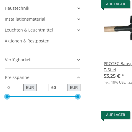
AUF LAGER
Haustechnik
Installationsmaterial
Leuchten & Leuchtmittel
Aktionen & Restposten
Verfügbarkeit
PROTEC Bausp
T-Stiel
53,25 €
*
Preisspanne
inkl. 19% USt. , z
EUR
EUR
AUF LAGER