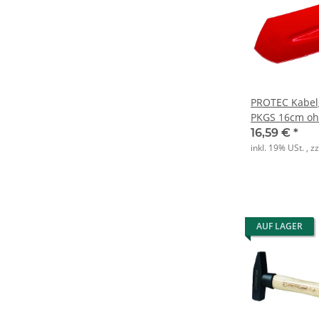
PROTEC Kabel
PKGS 16cm ohn
16,59 €
*
inkl. 19% USt. , z
AUF LAGER