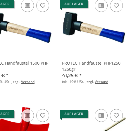
LAGER
AUF LAGER
C Handfäustel 1500 PHF
PROTEC Handfäustel PHF1250
1250gr.
5 €
*
41,25 €
*
9% USt. , zzgl.
Versand
inkl. 19% USt. , zzgl.
Versand
LAGER
AUF LAGER