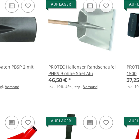
AUF LAGER
AUF 
aten PBSP 2 mit
PROTEC Hallenser Randschaufel
PROTE
PHRS 9 ohne Stiel Alu
1500
46,58 €
*
37,2
zgl.
Versand
inkl. 19% USt. , zzgl.
Versand
inkl. 1
AUF LAGER
AUF 