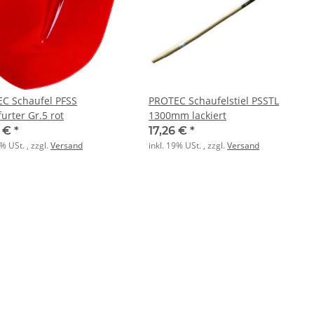
C Schaufel PFSS
PROTEC Schaufelstiel PSSTL
urter Gr.5 rot
1300mm lackiert
9 €
*
17,26 €
*
9% USt. , zzgl.
Versand
inkl. 19% USt. , zzgl.
Versand