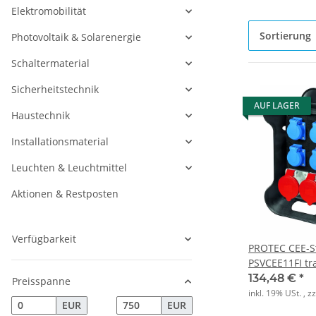
Elektromobilität
Sortierung
Photovoltaik & Solarenergie
Schaltermaterial
Sicherheitstechnik
AUF LAGER
Haustechnik
Installationsmaterial
Leuchten & Leuchtmittel
Aktionen & Restposten
Verfügbarkeit
PROTEC CEE-St
PSVCEE11FI t
134,48 €
*
Preisspanne
inkl. 19% USt. , z
EUR
EUR