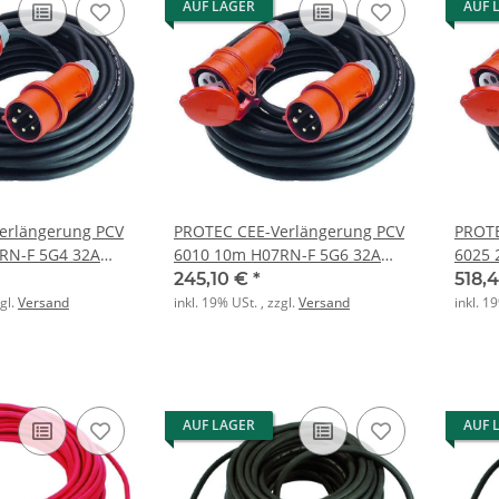
AUF LAGER
AUF 
erlängerung PCV
PROTEC CEE-Verlängerung PCV
PROTE
RN-F 5G4 32A
6010 10m H07RN-F 5G6 32A
6025 
5polig
5poli
245,10 €
*
518,
zgl.
Versand
inkl. 19% USt. , zzgl.
Versand
inkl. 1
AUF LAGER
AUF 