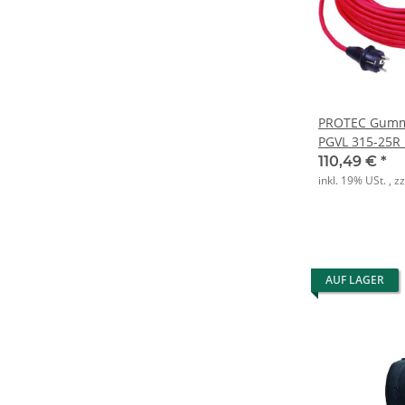
PROTEC Gumm
PGVL 315-25R
110,49 €
*
inkl. 19% USt. , z
AUF LAGER