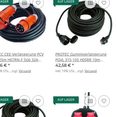
LAGER
AUF LAGER
C CEE-Verlängerung PCV
PROTEC Gummiverlängerung
25m H07RN-F 5G6 32A
PGVL 315-10S H05RR 10m
g
schwarz
46 €
*
42,58 €
*
9% USt. , zzgl.
Versand
inkl. 19% USt. , zzgl.
Versand
LAGER
AUF LAGER