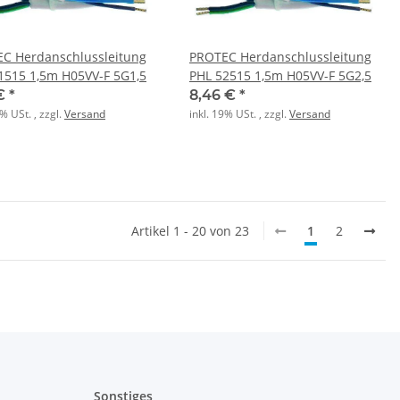
C Herdanschlussleitung
PROTEC Herdanschlussleitung
1515 1,5m H05VV-F 5G1,5
PHL 52515 1,5m H05VV-F 5G2,5
 €
*
8,46 €
*
9% USt. , zzgl.
Versand
inkl. 19% USt. , zzgl.
Versand
Artikel 1 - 20 von 23
1
2
Sonstiges