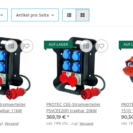
Artikel pro Seite
AUF LAGER
AUF 
romverteiler
PROTEC CEE-Stromverteiler
PROTE
ragbar 11kW
PSVCEE20FI tragbar 20kW
1510 
5poli
369,19 €
*
90,5
zgl.
Versand
inkl. 19% USt. , zzgl.
Versand
inkl. 1