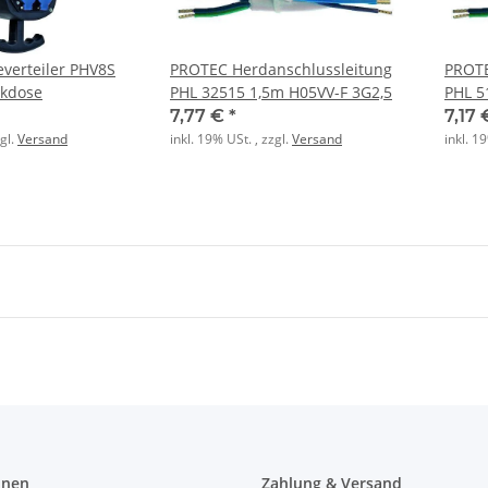
verteiler PHV8S
PROTEC Herdanschlussleitung
PROTE
ckdose
PHL 32515 1,5m H05VV-F 3G2,5
PHL 5
7,77 €
*
7,17
zgl.
Versand
inkl. 19% USt. , zzgl.
Versand
inkl. 1
onen
Zahlung & Versand