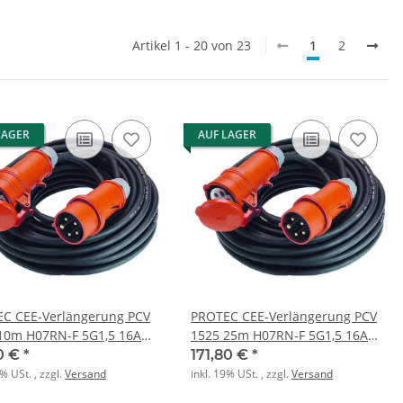
Artikel 1 - 20 von 23
1
2
LAGER
AUF LAGER
C CEE-Verlängerung PCV
PROTEC CEE-Verlängerung PCV
10m H07RN-F 5G1,5 16A
1525 25m H07RN-F 5G1,5 16A
g
5polig
0 €
*
171,80 €
*
9% USt. , zzgl.
Versand
inkl. 19% USt. , zzgl.
Versand