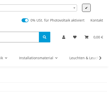
✔
0% USt. für Photovoltaik (§ 12 Abs. 3 UStG)
0% USt. für Photovoltaik aktiviert
Kontakt
0,00 €
ik
Installationsmaterial
Leuchten & Leuchtmittel