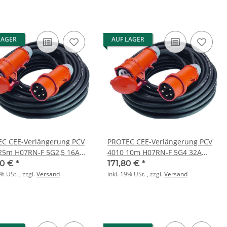
LAGER
AUF LAGER
C CEE-Verlängerung PCV
PROTEC CEE-Verlängerung PCV
25m H07RN-F 5G2,5 16A
4010 10m H07RN-F 5G4 32A
g
5polig
10 €
*
171,80 €
*
9% USt. , zzgl.
Versand
inkl. 19% USt. , zzgl.
Versand