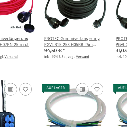
iverlängerung
PROTEC Gummiverlängerung
PROT
 H07RN 25m rot
PGVL 315-25S H05RR 25m
PGVL 
schwarz
schwa
94,50 €
*
31,0
zgl.
Versand
inkl. 19% USt. , zzgl.
Versand
inkl. 1
AUF LAGER
AUF 