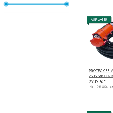
AUF LAGER
PROTEC CEE-V
2505 5m H07R
5polig
77,17 €
*
inkl. 19% USt. , z