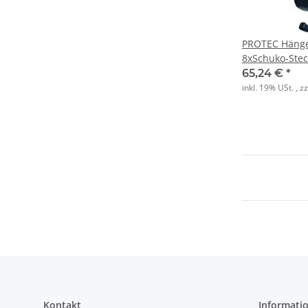
PROTEC Hänge
8xSchuko-Ste
65,24 €
*
inkl. 19% USt. , z
Kontakt
Informati