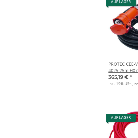
AUF LAGER
PROTEC CEE-V
4025 25m H07
5polig
365,19 €
*
inkl. 19% USt. , z
AUF LAGER