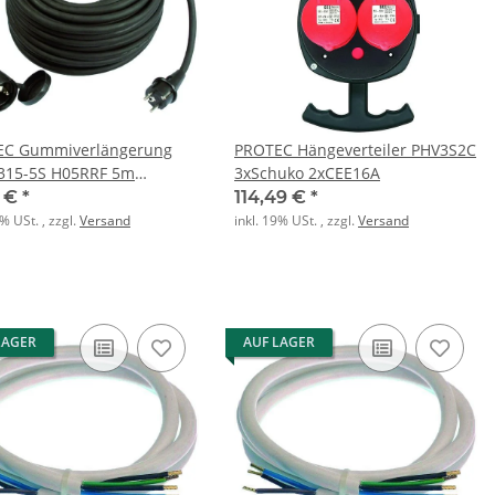
EC Gummiverlängerung
PROTEC Hängeverteiler PHV3S2C
315-5S H05RRF 5m
3xSchuko 2xCEE16A
rz
3 €
*
114,49 €
*
9% USt. , zzgl.
Versand
inkl. 19% USt. , zzgl.
Versand
LAGER
AUF LAGER