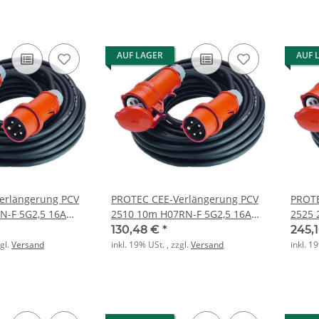
AUF LAGER
AUF 
erlängerung PCV
PROTEC CEE-Verlängerung PCV
PROTE
N-F 5G2,5 16A
2510 10m H07RN-F 5G2,5 16A
2525 
5polig
5poli
130,48 €
*
245,
zgl.
Versand
inkl. 19% USt. , zzgl.
Versand
inkl. 1