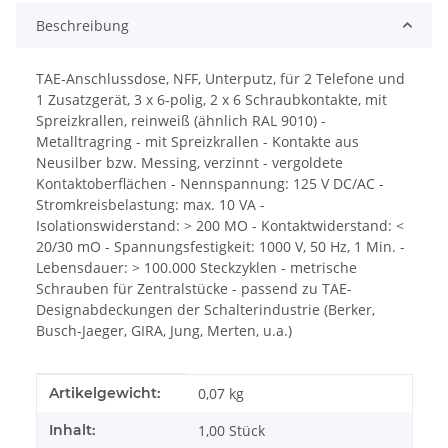
Beschreibung
TAE-Anschlussdose, NFF, Unterputz, für 2 Telefone und
1 Zusatzgerät, 3 x 6-polig, 2 x 6 Schraubkontakte, mit
Spreizkrallen, reinweiß (ähnlich RAL 9010) -
Metalltragring - mit Spreizkrallen - Kontakte aus
Neusilber bzw. Messing, verzinnt - vergoldete
Kontaktoberflächen - Nennspannung: 125 V DC/AC -
Stromkreisbelastung: max. 10 VA -
Isolationswiderstand: > 200 MO - Kontaktwiderstand: <
20/30 mO - Spannungsfestigkeit: 1000 V, 50 Hz, 1 Min. -
Lebensdauer: > 100.000 Steckzyklen - metrische
Schrauben für Zentralstücke - passend zu TAE-
Designabdeckungen der Schalterindustrie (Berker,
Busch-Jaeger, GIRA, Jung, Merten, u.a.)
Produkteigenschaft
Wert
Artikelgewicht:
0,07
kg
Inhalt:
1,00 Stück