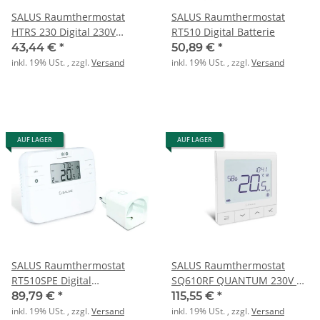
SALUS Raumthermostat
SALUS Raumthermostat
HTRS 230 Digital 230V
RT510 Digital Batterie
autom. Umsch.
43,44 €
*
50,89 €
*
inkl. 19% USt. , zzgl.
Versand
inkl. 19% USt. , zzgl.
Versand
AUF LAGER
AUF LAGER
SALUS Raumthermostat
SALUS Raumthermostat
RT510SPE Digital
SQ610RF QUANTUM 230V m
programmierbae Funkst.
Display
89,79 €
*
115,55 €
*
inkl. 19% USt. , zzgl.
Versand
inkl. 19% USt. , zzgl.
Versand