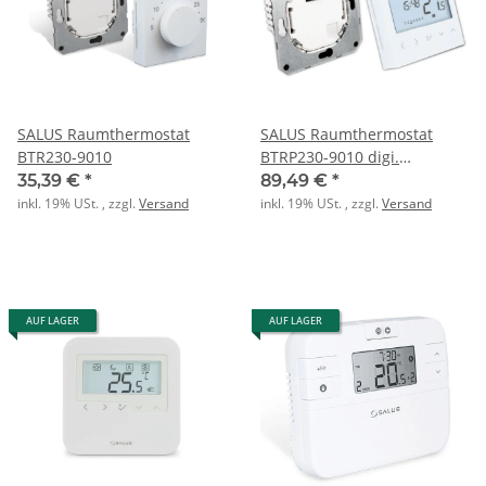
SALUS Raumthermostat
SALUS Raumthermostat
BTR230-9010
BTRP230-9010 digi.
elektronisch 55x55mm
35,39 €
*
89,49 €
*
inkl. 19% USt. , zzgl.
Versand
inkl. 19% USt. , zzgl.
Versand
AUF LAGER
AUF LAGER