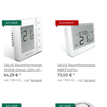
AUF LAGER
AUSVERKAUFT
SALUS Raumthermostat
SALUS Raumthermostat
VS35W Digital 230V UP-
WBRT520TX+
Einbau weiß
64,29 €
*
73,00 €
*
inkl. 19% USt. , zzgl.
Versand
inkl. 19% USt. , zzgl.
Versand
AUF LAGER
AUF LAGER