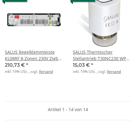
SALUS Regelklemmleiste
SALUS Thermischer
KL08RF 8-Zonen 230V Zigbee
Stellantrieb T30NC230 WP
2.4GHz Funk
230V
210,73 €
*
15,03 €
*
inkl. 19% USt. , zzgl.
Versand
inkl. 19% USt. , zzgl.
Versand
Artikel 1 - 14 von 14