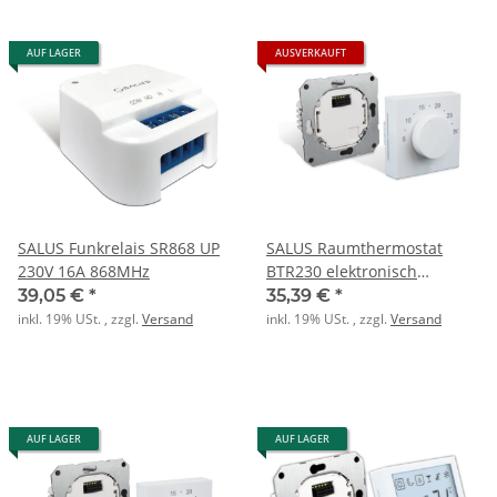
AUF LAGER
AUSVERKAUFT
SALUS Funkrelais SR868 UP
SALUS Raumthermostat
230V 16A 868MHz
BTR230 elektronisch
Drehregler 55x55 mm
39,05 €
*
35,39 €
*
inkl. 19% USt. , zzgl.
Versand
inkl. 19% USt. , zzgl.
Versand
AUF LAGER
AUF LAGER