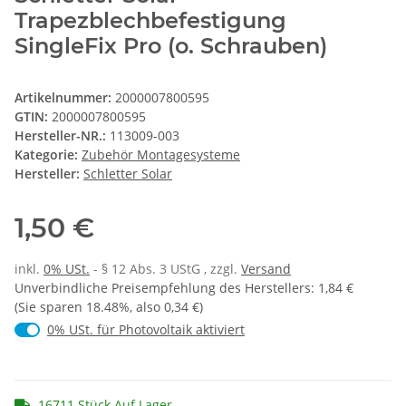
Trapezblechbefestigung
SingleFix Pro (o. Schrauben)
Artikelnummer:
2000007800595
GTIN:
2000007800595
Hersteller-NR.:
113009-003
Kategorie:
Zubehör Montagesysteme
Hersteller:
Schletter Solar
1,50 €
inkl.
0% USt.
- § 12 Abs. 3 UStG
, zzgl.
Versand
Unverbindliche Preisempfehlung des Herstellers
:
1,84 €
(Sie sparen
18.48%
, also
0,34 €
)
0% USt. für Photovoltaik (§ 12 Abs. 3 UStG)
0% USt. für Photovoltaik aktiviert
16711 Stück Auf Lager