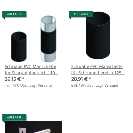
AUF LAGER
AUF LAGER
Schwabe PVC-Manschette
Schwabe PVC-Manschette
für Schrumpfbereich 110 -
für Schrumpfbereich 125 -
130 COR115
150 COR125
26,15 €
*
28,91 €
*
inkl. 19% USt. , zzgl.
Versand
inkl. 19% USt. , zzgl.
Versand
AUF LAGER