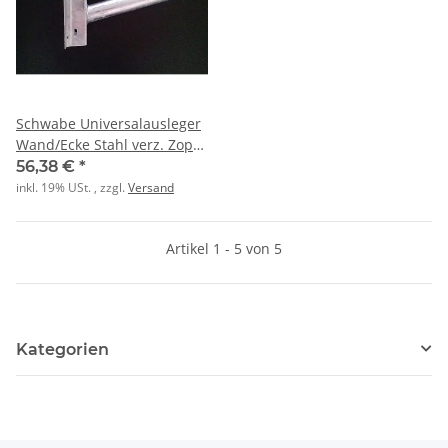
Schwabe Universalausleger
Wand/Ecke Stahl verz. Zopf
42 (auch Spannband)
56,38 €
*
inkl. 19% USt. , zzgl.
Versand
Artikel 1 - 5 von 5
Kategorien