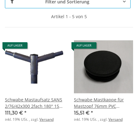
Filter und Sortierung
Artikel 1 - 5 von 5
AUF LAGER
AUF LAGER
Schwabe Mastaufsatz SANS
Schwabe Mastkappe für
2/76/42x300 2fach 180° 15°
Mastzopf 76mm PVC
Neigung
schwarz
111,30 €
*
15,51 €
*
inkl. 19% USt. , zzgl.
Versand
inkl. 19% USt. , zzgl.
Versand