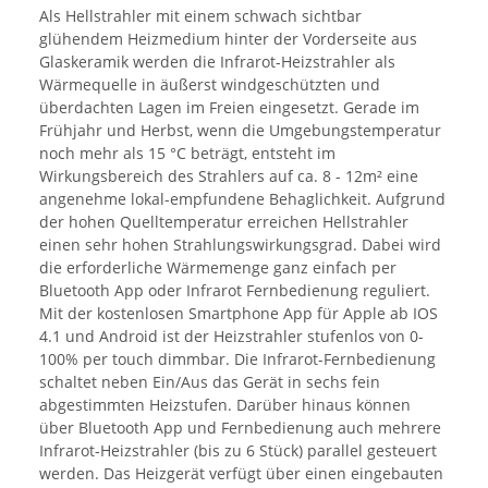
Als Hellstrahler mit einem schwach sichtbar
glühendem Heizmedium hinter der Vorderseite aus
Glaskeramik werden die Infrarot-Heizstrahler als
Wärmequelle in äußerst windgeschützten und
überdachten Lagen im Freien eingesetzt. Gerade im
Frühjahr und Herbst, wenn die Umgebungstemperatur
noch mehr als 15 °C beträgt, entsteht im
Wirkungsbereich des Strahlers auf ca. 8 - 12m² eine
angenehme lokal-empfundene Behaglichkeit. Aufgrund
der hohen Quelltemperatur erreichen Hellstrahler
einen sehr hohen Strahlungswirkungsgrad. Dabei wird
die erforderliche Wärmemenge ganz einfach per
Bluetooth App oder Infrarot Fernbedienung reguliert.
Mit der kostenlosen Smartphone App für Apple ab IOS
4.1 und Android ist der Heizstrahler stufenlos von 0-
100% per touch dimmbar. Die Infrarot-Fernbedienung
schaltet neben Ein/Aus das Gerät in sechs fein
abgestimmten Heizstufen. Darüber hinaus können
über Bluetooth App und Fernbedienung auch mehrere
Infrarot-Heizstrahler (bis zu 6 Stück) parallel gesteuert
werden. Das Heizgerät verfügt über einen eingebauten