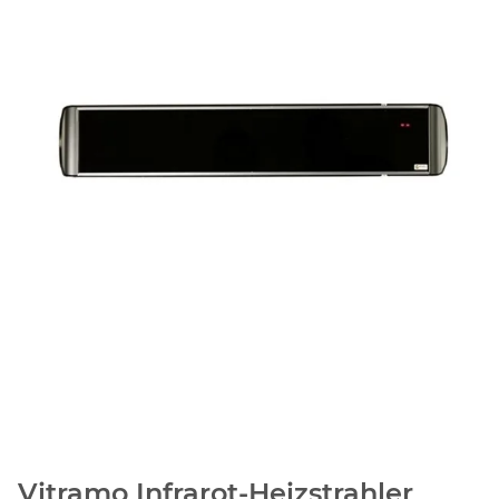
Vitramo Infrarot-Heizstrahler