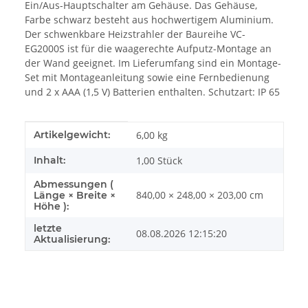
Ein/Aus-Hauptschalter am Gehäuse. Das Gehäuse,
Farbe schwarz besteht aus hochwertigem Aluminium.
Der schwenkbare Heizstrahler der Baureihe VC-
EG2000S ist für die waagerechte Aufputz-Montage an
der Wand geeignet. Im Lieferumfang sind ein Montage-
Set mit Montageanleitung sowie eine Fernbedienung
und 2 x AAA (1,5 V) Batterien enthalten. Schutzart: IP 65
Produkteigenschaft
Wert
Artikelgewicht:
6,00
kg
Inhalt:
1,00 Stück
Abmessungen (
840,00 × 248,00 × 203,00 cm
Länge × Breite ×
Höhe ):
letzte
08.08.2026 12:15:20
Aktualisierung: