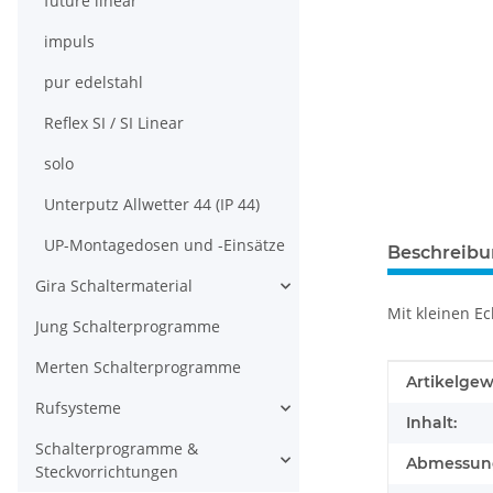
future linear
impuls
pur edelstahl
Reflex SI / SI Linear
solo
Unterputz Allwetter 44 (IP 44)
UP-Montagedosen und -Einsätze
Beschreib
Gira Schaltermaterial
Mit kleinen E
Jung Schalterprogramme
Merten Schalterprogramme
Produkteig
Wert
Artikelgew
Rufsysteme
Inhalt:
Schalterprogramme &
Abmessunge
Steckvorrichtungen