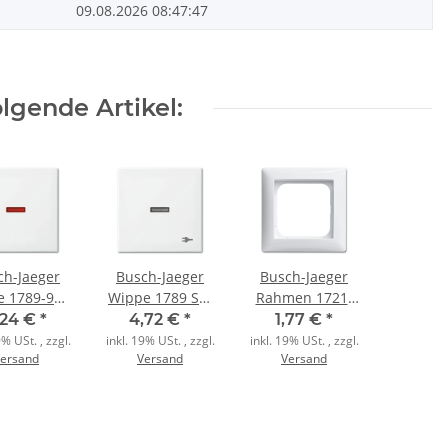
09.08.2026 08:47:47
lgende Artikel:
ch-Jaeger
Busch-Jaeger
Busch-Jaeger
e 1789-914
Wippe 1789 ST-
Rahmen 1721-
troll rot
914 Kontroll
914 1fach
,24 €
*
4,72 €
*
1,77 €
*
pinweiß
Licht alpinweiß
alpinweiß
9% USt. , zzgl.
inkl. 19% USt. , zzgl.
inkl. 19% USt. , zzgl.
ersand
Versand
Versand