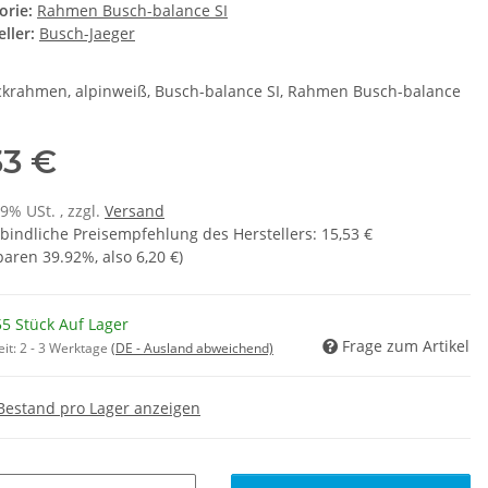
orie:
Rahmen Busch-balance SI
ller:
Busch-Jaeger
krahmen, alpinweiß, Busch-balance SI, Rahmen Busch-balance
33 €
19% USt. , zzgl.
Versand
bindliche Preisempfehlung des Herstellers
:
15,53 €
sparen
39.92%
, also
6,20 €
)
5 Stück Auf Lager
Frage zum Artikel
eit:
2 - 3 Werktage
(DE - Ausland abweichend)
Bestand pro Lager anzeigen