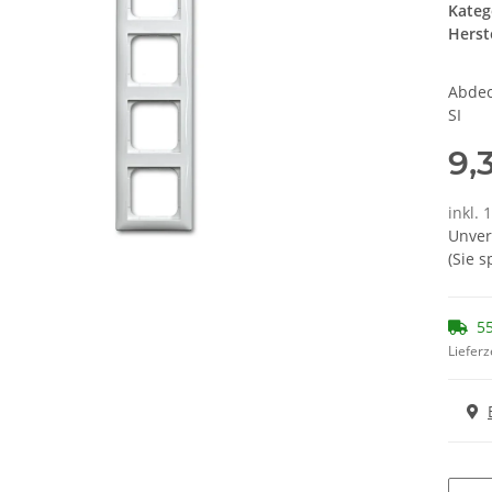
Kateg
Herste
Abdec
SI
9,
inkl. 
Unver
(Sie 
55
Lieferz