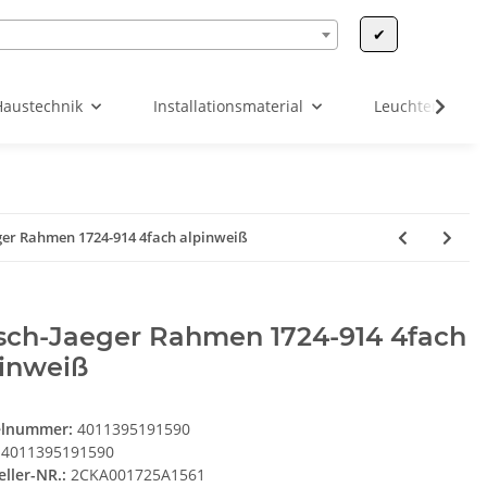
✔
Haustechnik
Installationsmaterial
Leuchten & Leu
ger Rahmen 1724-914 4fach alpinweiß
sch-Jaeger Rahmen 1724-914 4fach
pinweiß
elnummer:
4011395191590
4011395191590
eller-NR.:
2CKA001725A1561