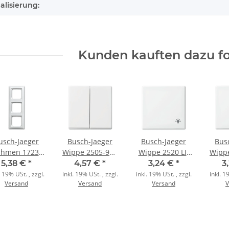
alisierung:
Kunden kauften dazu fo
usch-Jaeger
Busch-Jaeger
Busch-Jaeger
Bus
hmen 1723-
Wippe 2505-914
Wippe 2520 LI-
Wipp
914 3fach
Serien
914 Licht
Kon
5,38 €
*
4,57 €
*
3,24 €
*
3
alpinweiß
alpinweiß
alpinweiß
al
. 19% USt. , zzgl.
inkl. 19% USt. , zzgl.
inkl. 19% USt. , zzgl.
inkl. 1
Versand
Versand
Versand
V