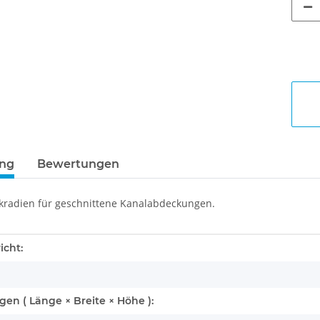
ung
Bewertungen
ckradien für geschnittene Kanalabdeckungen.
enschaft
icht:
n ( Länge × Breite × Höhe ):