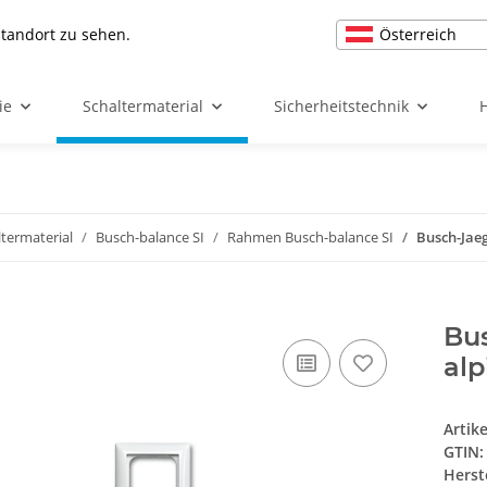
Österreich
Standort zu sehen.
ie
Schaltermaterial
Sicherheitstechnik
ltermaterial
Busch-balance SI
Rahmen Busch-balance SI
Busch-Jae
Bu
al
Artik
GTIN:
Herst