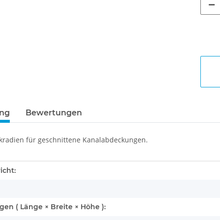
ung
Bewertungen
ckradien für geschnittene Kanalabdeckungen.
enschaft
icht:
n ( Länge × Breite × Höhe ):