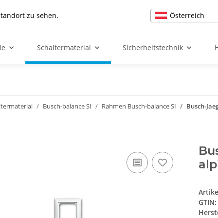
Österreich
Standort zu sehen.
ie
Schaltermaterial
Sicherheitstechnik
ltermaterial
Busch-balance SI
Rahmen Busch-balance SI
Busch-Jae
Bu
al
Artik
GTIN:
Herst