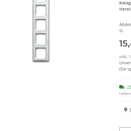
Kateg
Herste
Abdec
SI
15
inkl. 
Unver
(Sie 
23
Lieferz