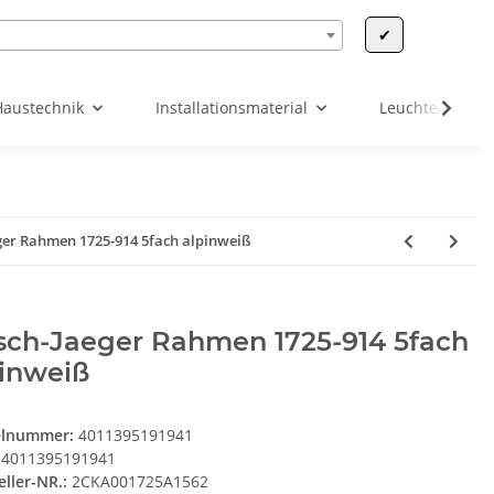
✔
Haustechnik
Installationsmaterial
Leuchten & Leu
ger Rahmen 1725-914 5fach alpinweiß
sch-Jaeger Rahmen 1725-914 5fach
pinweiß
elnummer:
4011395191941
4011395191941
eller-NR.:
2CKA001725A1562