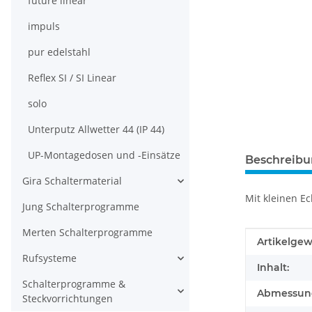
future linear
impuls
pur edelstahl
Reflex SI / SI Linear
solo
Unterputz Allwetter 44 (IP 44)
UP-Montagedosen und -Einsätze
Beschreib
Gira Schaltermaterial
Mit kleinen E
Jung Schalterprogramme
Merten Schalterprogramme
Produkteig
Wert
Artikelgew
Rufsysteme
Inhalt:
Schalterprogramme &
Abmessunge
Steckvorrichtungen