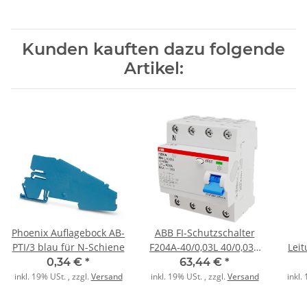
Kunden kauften dazu folgende
Artikel:
Phoenix Auflagebock AB-
ABB FI-Schutzschalter
PTI/3 blau für N-Schiene
F204A-40/0,03L 40/0,03A
Lei
4polig
S201
0,34 €
*
63,44 €
*
inkl. 19% USt. , zzgl.
Versand
inkl. 19% USt. , zzgl.
Versand
inkl.