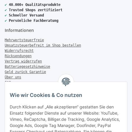
✔
40.000+ Qualitätsprodukte
✔
Trusted Shops zertifiziert
✔
Schneller Versand
✔
Persönliche Fachberatung
Informationen
Mehrwertsteuerfreie
Umsatzsteuerbefreit im Shop bestellen
Widerrufsrecht
Rücksendungen
Vertrag widerrufen
Batteriegesetzhinweise
Geld zurück Garantie
Über uns
FAQ
Zahlung & Versand
Wie wir Cookies & Co nutzen
Zahlungsmöglichkeiten
Durch Klicken auf „Alle akzeptieren“ gestatten Sie den
Einsatz folgender Dienste auf unserer Website: YouTube,
Vimeo, ReCaptcha, Billiger.de Tracking, Google Analytics,
Versandinformationen
Google Ads, Google Tag Manager, Doofinder, PayPal
Express Checkout und Ratenzahlung. Sie können die