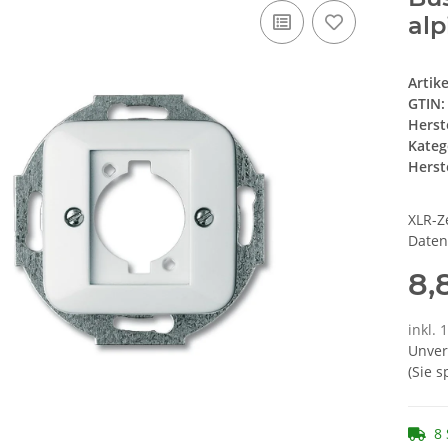
al
Artik
GTIN:
Herst
Kateg
Herste
XLR-Z
Daten
8,
inkl. 
Unver
(Sie 
8 