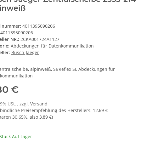
pinweiß
elnummer:
4011395090206
4011395090206
eller-NR.:
2CKA001724A1127
orie:
Abdeckungen für Datenkommunikation
ller:
Busch-Jaeger
entralscheibe, alpinweiß, SI/Reflex SI, Abdeckungen für
kommunikation
80 €
19% USt. , zzgl.
Versand
bindliche Preisempfehlung des Herstellers
:
12,69 €
sparen
30.65%
, also
3,89 €
)
Stück Auf Lager