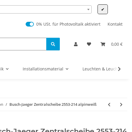
✔
0% USt. für Photovoltaik (§ 12 Abs. 3 UStG)
0% USt. für Photovoltaik aktiviert
Kontakt
0,00 €
ik
Installationsmaterial
Leuchten & Leuchtmittel
on
Busch-Jaeger Zentralscheibe 2553-214 alpinweiß
ch-Jaeger Zentralscheibe 2553-214