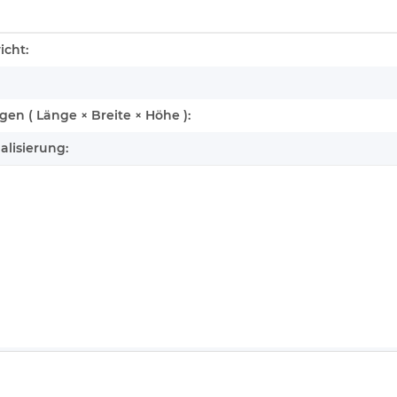
enschaft
icht:
n ( Länge × Breite × Höhe ):
alisierung: