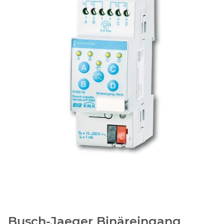
Busch-Jaeger Binäreingang