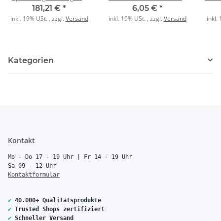
6201/640.1 640mA
studioweiß
181,21 €
*
6,05 €
*
inkl. 19% USt. , zzgl.
Versand
inkl. 19% USt. , zzgl.
Versand
inkl.
Kategorien
Kontakt
Mo - Do 17 - 19 Uhr | Fr 14 - 19 Uhr
Sa 09 - 12 Uhr
Kontaktformular
✔
40.000+ Qualitätsprodukte
✔
Trusted Shops zertifiziert
✔
Schneller Versand