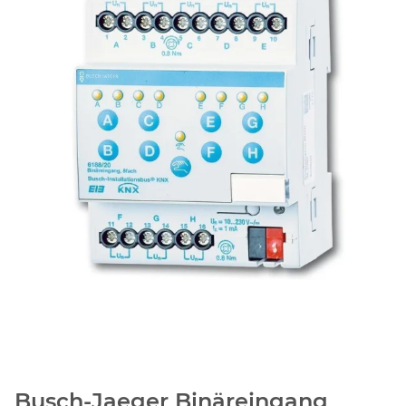
Busch-Jaeger Binäreingang