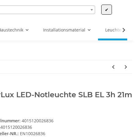
✔
Haustechnik
Installationsmaterial
Leuchten & Leu
yLux LED-Notleuchte SLB EL 3h 21m
elnummer:
4015120026836
4015120026836
eller-NR.:
EN10026836