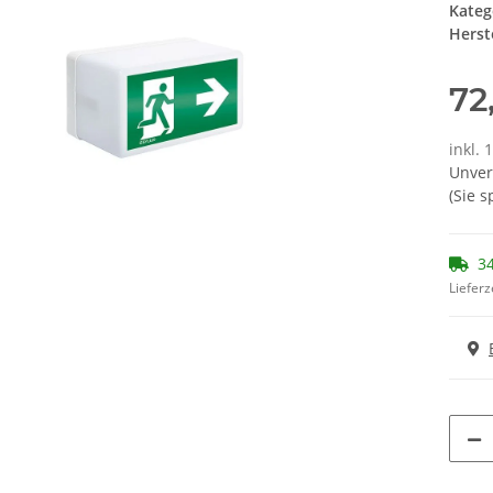
Kateg
Herste
72
inkl. 
Unver
(Sie 
34
Lieferz