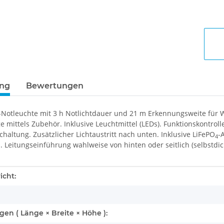
ung
Bewertungen
e-Notleuchte mit 3 h Notlichtdauer und 21 m Erkennungsweite fü
mittels Zubehör. Inklusive Leuchtmittel (LEDs). Funktionskontroll
chaltung. Zusätzlicher Lichtaustritt nach unten. Inklusive LiFePO
-
4
 Leitungseinführung wahlweise von hinten oder seitlich (selbstd
enschaft
icht:
n ( Länge × Breite × Höhe ):