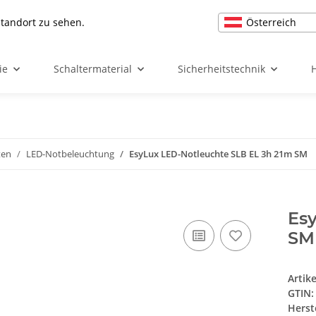
Österreich
Standort zu sehen.
ie
Schaltermaterial
Sicherheitstechnik
ten
LED-Notbeleuchtung
EsyLux LED-Notleuchte SLB EL 3h 21m SM
Es
SM
Artik
GTIN:
Herst