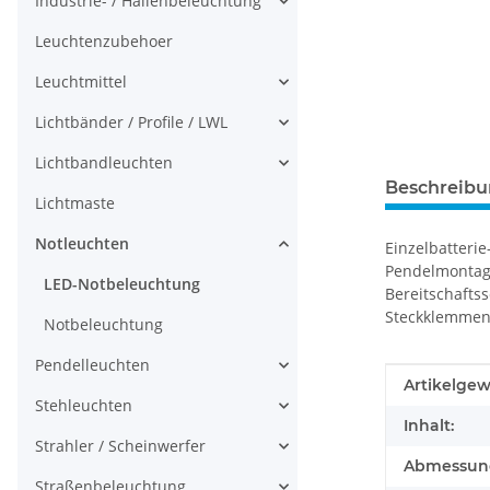
Industrie- / Hallenbeleuchtung
Leuchtenzubehoer
Leuchtmittel
Lichtbänder / Profile / LWL
Lichtbandleuchten
Beschreib
Lichtmaste
Notleuchten
Einzelbatteri
Pendelmontage 
LED-Notbeleuchtung
Bereitschaftss
Steckklemmen.
Notbeleuchtung
Pendelleuchten
Produkteig
Wert
Artikelgew
Stehleuchten
Inhalt:
Strahler / Scheinwerfer
Abmessunge
Straßenbeleuchtung