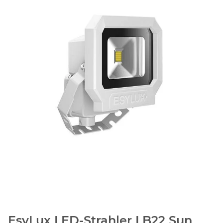
EsyLux LED-Strahler LB22 Sun