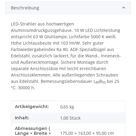
Beschreibung
LED-Strahler aus hochwertigen
Aluminiumdruckgussgehäuse. 10 W LED Lichtleistung
entspricht 63 W Glühlampe, Lichtfarbe 5000 K weiß.
Hohe Lichtausbeute mit 103 lm/W. Sehr guter
Farbwiedergabeindex Ra 80. ADF-Spezialbügel aus
Edelstahl, zusätzlich lackiert, für die Wand-, Inneneck-
und Außeneckmontage. Sichere Montage durch
separate Anschlussbox mit leicht erreichbaren
Anschlussklemmen. Alle außenliegenden Schrauben
aus Edelstahl. Bemessungslebensdauer L
B
bei 25
80
50
°C: 30000 h.
Produkteigenschaft
Wert
Artikelgewicht:
0,65
kg
Inhalt:
1,00 Stück
Abmessungen (
175,00 × 163,00 × 95,00 cm
Länge × Breite ×