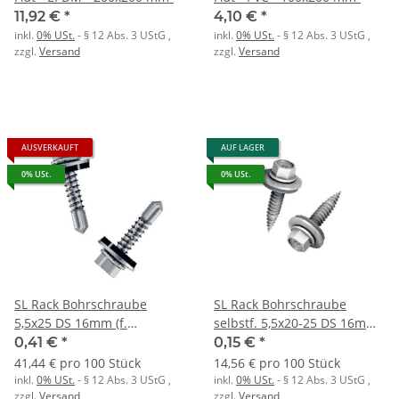
11,92 €
*
4,10 €
*
inkl.
0% USt.
- § 12 Abs. 3 UStG
,
inkl.
0% USt.
- § 12 Abs. 3 UStG
,
zzgl.
Versand
zzgl.
Versand
AUSVERKAUFT
AUF LAGER
0% USt.
0% USt.
SL Rack Bohrschraube
SL Rack Bohrschraube
5,5x25 DS 16mm (f.
selbstf. 5,5x20-25 DS 16mm
Trapezvariante)
(f. Trapez-V)
0,41 €
*
0,15 €
*
41,44 € pro 100 Stück
14,56 € pro 100 Stück
inkl.
0% USt.
- § 12 Abs. 3 UStG
,
inkl.
0% USt.
- § 12 Abs. 3 UStG
,
zzgl.
Versand
zzgl.
Versand