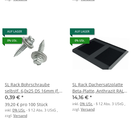
AUF LAGER
AUF LAGER
0% USt.
0% USt.
SL Rack Bohrschraube
SL Rack Dachersatzplatte
selbstf. 6,0x25 DS 16mm (f.
Beta-Platte, Anthrazit RAL
Trapez-V.)
7016
0,39 €
*
14,16 €
*
inkl.
0% USt.
- § 12 Abs. 3 UStG
,
39,20 € pro 100 Stück
zzgl.
Versand
inkl.
0% USt.
- § 12 Abs. 3 UStG
,
zzgl.
Versand