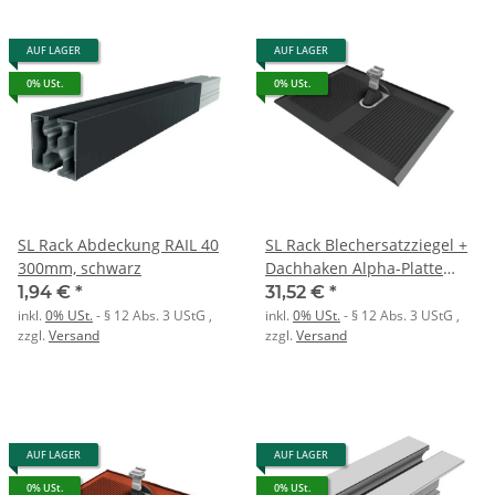
AUF LAGER
AUF LAGER
0% USt.
0% USt.
SL Rack Abdeckung RAIL 40
SL Rack Blechersatzziegel +
300mm, schwarz
Dachhaken Alpha-Platte
grau
1,94 €
*
31,52 €
*
inkl.
0% USt.
- § 12 Abs. 3 UStG
,
inkl.
0% USt.
- § 12 Abs. 3 UStG
,
zzgl.
Versand
zzgl.
Versand
AUF LAGER
AUF LAGER
0% USt.
0% USt.