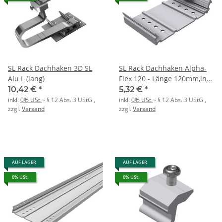
SL Rack Dachhaken 3D SL
SL Rack Dachhaken Alpha-
Alu L (lang)
Flex 120 - Länge 120mm,inkl.
Bef.
10,42 €
*
5,32 €
*
inkl.
0% USt.
- § 12 Abs. 3 UStG
,
inkl.
0% USt.
- § 12 Abs. 3 UStG
,
zzgl.
Versand
zzgl.
Versand
AUF LAGER
AUF LAGER
0% USt.
0% USt.