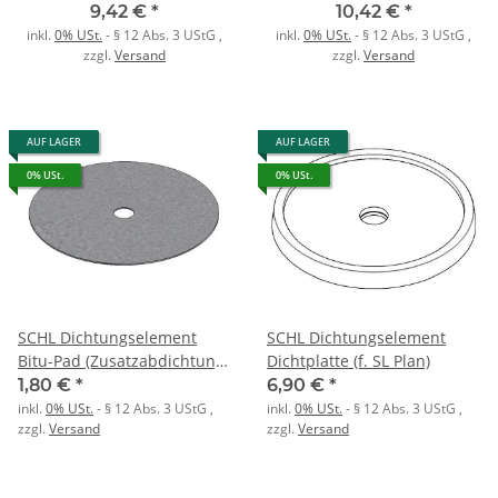
Ziegelrot RAL 8004
9,42 €
*
10,42 €
*
inkl.
0% USt.
- § 12 Abs. 3 UStG
,
inkl.
0% USt.
- § 12 Abs. 3 UStG
,
zzgl.
Versand
zzgl.
Versand
AUF LAGER
AUF LAGER
0% USt.
0% USt.
SCHL Dichtungselement
SCHL Dichtungselement
Bitu-Pad (Zusatzabdichtung
Dichtplatte (f. SL Plan)
f. SL Plan)
1,80 €
*
6,90 €
*
inkl.
0% USt.
- § 12 Abs. 3 UStG
,
inkl.
0% USt.
- § 12 Abs. 3 UStG
,
zzgl.
Versand
zzgl.
Versand