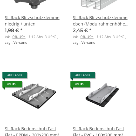
SL Rack Blitzschutzklemme
SL Rack Blitzschutzklemme
niedrig / unten
oben (Modulrahmenhöhe
mind. 45 mm)
1,98 €
*
2,45 €
*
inkl.
0% USt.
- § 12 Abs. 3 UStG
,
inkl.
0% USt.
- § 12 Abs. 3 UStG
,
zzgl.
Versand
zzgl.
Versand
AUF LAGER
AUF LAGER
0% USt.
0% USt.
SL Rack Bodenschuh Fast
SL Rack Bodenschuh Fast
Flat - EPDM - 200x200 mm²
Flat - PVC - 100x200 mm²