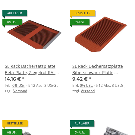
AUF LAGER
BESTSELLER
0% USt.
0% USt.
SL Rack Dachersatzplatte
SL Rack Dachersatzplatte
Beta-Platte, Ziegelrot RAL
Biberschwanz-Platte,
8004
Ziegelrot RAL 8004
14,16 €
*
9,42 €
*
inkl.
0% USt.
- § 12 Abs. 3 UStG
,
inkl.
0% USt.
- § 12 Abs. 3 UStG
,
zzgl.
Versand
zzgl.
Versand
BESTSELLER
AUF LAGER
0% USt.
0% USt.