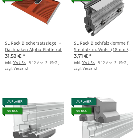
SL Rack Blechersatzziegel +
SL Rack Blechfalzklemme f.
Dachhaken Alpha-Platte rot
Stehfalz m. Wulst (18mm /
horizontal)
31,52 €
*
3,71 €
*
inkl.
0% USt.
- § 12 Abs. 3 UStG
,
inkl.
0% USt.
- § 12 Abs. 3 UStG
,
zzgl.
Versand
zzgl.
Versand
AUF LAGER
AUF LAGER
0% USt.
0% USt.