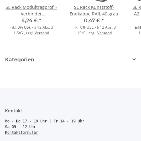
SL Rack Modultragprofil-
SL Rack Kunststoff-
SL 
Verbinder
Endkappe RAIL 40 grau
A2 
Innenverbinder m.
4,24 €
*
0,47 €
*
Träger RAIL 40
inkl.
0% USt.
- § 12 Abs. 3
inkl.
0% USt.
- § 12 Abs. 3
ink
UStG
, zzgl.
Versand
UStG
, zzgl.
Versand
Kategorien
Kontakt
Mo - Do 17 - 19 Uhr | Fr 14 - 19 Uhr
Sa 09 - 12 Uhr
Kontaktformular