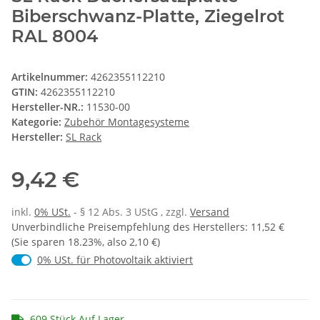
Biberschwanz-Platte, Ziegelrot
RAL 8004
Artikelnummer:
4262355112210
GTIN:
4262355112210
Hersteller-NR.:
11530-00
Kategorie:
Zubehör Montagesysteme
Hersteller:
SL Rack
9,42 €
inkl.
0% USt.
- § 12 Abs. 3 UStG
, zzgl.
Versand
Unverbindliche Preisempfehlung des Herstellers
:
11,52 €
(Sie sparen
18.23%
, also
2,10 €
)
0% USt. für Photovoltaik (§ 12 Abs. 3 UStG)
0% USt. für Photovoltaik aktiviert
609 Stück Auf Lager