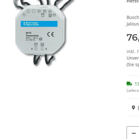
Herste
Busch
Jalous
76
inkl. 
Unver
(Sie 
13
Lieferz