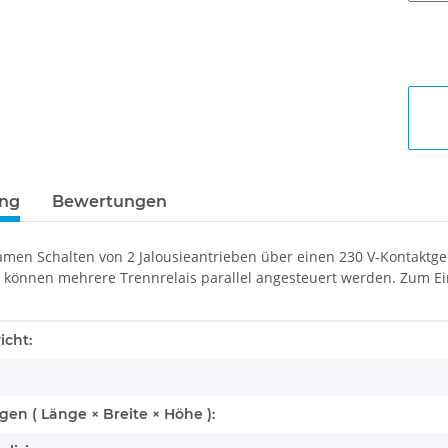
ung
Bewertungen
en Schalten von 2 Jalousieantrieben über einen 230 V-Kontaktgeb
en können mehrere Trennrelais parallel angesteuert werden. Zum E
enschaft
icht:
n ( Länge × Breite × Höhe ):