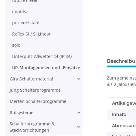
future linear
impuls
pur edelstahl
Reflex SI / SI Linear
solo
Unterputz Allwetter 44 (IP 44)
Beschreib
UP-Montagedosen und -Einsätze
Zum gemeinsam
Gira Schaltermaterial
als 2 Jalousi
Jung Schalterprogramme
Merten Schalterprogramme
Produkteig
Wert
Artikelgew
Rufsysteme
Inhalt:
Schalterprogramme &
Abmessunge
Steckvorrichtungen