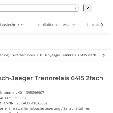
✔
Haustechnik
Installationsmaterial
Leuchten & Leu
uerung / Zeitschaltuhren
Busch-Jaeger Trennrelais 6415 2fach
ch-Jaeger Trennrelais 6415 2fach
elnummer:
4011395896907
4011395896907
eller-NR.:
2CKA006410A0302
orie:
Einsätze für Jalousiesteuerung / Zeitschaltuhren