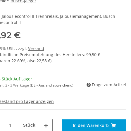
ller:
Busch-Jaeger
-Jalousiecontrol II Trennrelais, Jalousiemanagement, Busch-
iecontrol II
,92 €
19% USt. , zzgl.
Versand
bindliche Preisempfehlung des Herstellers
:
99,50 €
sparen
22.69%
, also
22,58 €
)
 Stück Auf Lager
Frage zum Artikel
eit:
2 - 3 Werktage
(DE - Ausland abweichend)
Bestand pro Lager anzeigen
Stück
In den Warenkorb